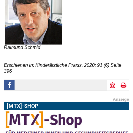
Raimund Schmid
Erschienen in: Kinderärztliche Praxis, 2020; 91 (6) Seite
396
Anzeige
[MTX]-SHOP
Im
[MTX]-Shop
finden Sie alle Produkte aus unserem
Verlagsprogramm: Bücher, Zeitschriften oder
Schulungsprogramme sowie praktische Accessoires.