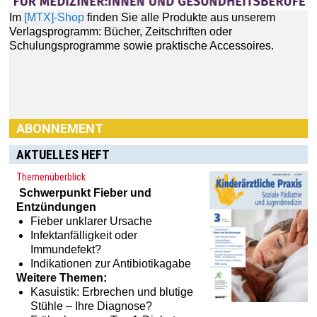
ABONNEMENT
AKTUELLES HEFT
Themenüberblick
Schwerpunkt
Fieber und
Entzündungen
Fieber unklarer Ursache
Infektanfälligkeit oder
Immundefekt?
Haben Sie Interesse an einem Abonnement? Dann klicken
Indikationen zur Antibiotikagabe
Sie einfach hier:
[MTX]-Shop
Weitere Themen:
Kasuistik: Erbrechen und blutige
Stühle – Ihre Diagnose?