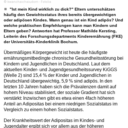
© kwanchaichaiudom - Fotolia
"Ist mein Kind wirklich zu dick?" Eltern unterschätzen
häufig den Gewichtsstatus ihres bereits übergewichtigen
oder adipösen Kindes. Wann genau ist ein Kind adipös? Und
welche praktischen Empfehlungen kann man Kindern und
Eltern geben? Antworten hat Professor Mathilde Kersting,
Leiterin des Forschungsdepartments Kinderernährung (FKE)
der Universitäts-Kinderklinik Bochum.
Übermäßiges Körpergewicht ist heute die häufigste
ernährungsmitbedingte chronische Gesundheitsstörung bei
Kindern und Jugendlichen in Deutschland. Laut dem
aktuellen Kinder- und Jugendgesundheitssurvey KiGGS
(Welle 2) sind 15,4 % der Kinder und Jugendlichen in
Deutschland übergewichtig, 5,9 % sind adipös. In den
letzten 10 Jahren haben sich die Prävalenzen damit auf
hohem Niveau stabilisiert, der soziale Gradient hat sich
verstärkt: Inzwischen gibt es etwa einen 4fach höheren
Anteil an Adipositas bei einem niedrigen Sozialstatus im
Vergleich zu einem hohen Sozialstatus.
Der Krankheitswert der Adipositas im Kindes- und
Jugendalter ergibt sich vor allem aus der höheren