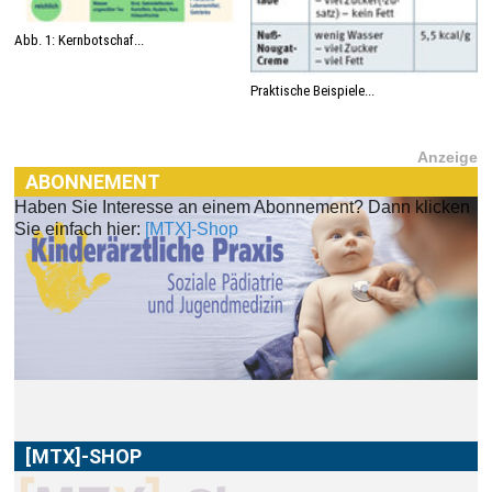
Abb. 1: Kernbotschaf...
Praktische Beispiele...
Anzeige
ABONNEMENT
Haben Sie Interesse an einem Abonnement? Dann klicken
[MTX]-SHOP
Sie einfach hier:
[MTX]-Shop
Im
[MTX]-Shop
finden Sie alle Produkte aus unserem
Verlagsprogramm: Bücher, Zeitschriften oder
Schulungsprogramme sowie praktische Accessoires.