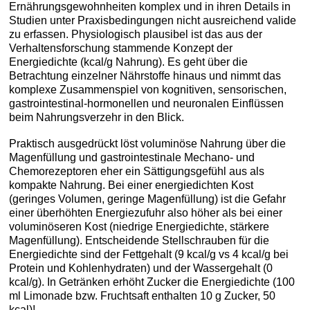
Ernährungsgewohnheiten komplex und in ihren Details in
Studien unter Praxisbedingungen nicht ausreichend valide
zu erfassen. Physiologisch plausibel ist das aus der
Verhaltensforschung stammende Konzept der
Energiedichte (kcal/g Nahrung). Es geht über die
Betrachtung einzelner Nährstoffe hinaus und nimmt das
komplexe Zusammenspiel von kognitiven, sensorischen,
gastrointestinal-hormonellen und neuronalen Einflüssen
beim Nahrungsverzehr in den Blick.
Praktisch ausgedrückt löst voluminöse Nahrung über die
Magenfüllung und gastrointestinale Mechano- und
Chemorezeptoren eher ein Sättigungsgefühl aus als
kompakte Nahrung. Bei einer energiedichten Kost
(geringes Volumen, geringe Magenfüllung) ist die Gefahr
einer überhöhten Energiezufuhr also höher als bei einer
voluminöseren Kost (niedrige Energiedichte, stärkere
Magenfüllung). Entscheidende Stellschrauben für die
Energiedichte sind der Fettgehalt (9 kcal/g vs 4 kcal/g bei
Protein und Kohlenhydraten) und der Wassergehalt (0
kcal/g). In Getränken erhöht Zucker die Energiedichte (100
ml Limonade bzw. Fruchtsaft enthalten 10 g Zucker, 50
kcal)!