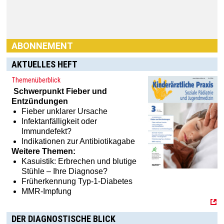
ABONNEMENT
AKTUELLES HEFT
Themenüberblick
Schwerpunkt
Fieber und
Entzündungen
Fieber unklarer Ursache
Infektanfälligkeit oder
Haben Sie Interesse an einem Abonnement? Dann klicken
Immundefekt?
Sie einfach hier:
[MTX]-Shop
Indikationen zur Antibiotikagabe
Weitere Themen:
Kasuistik: Erbrechen und blutige
Stühle – Ihre Diagnose?
Früherkennung Typ-1-Diabetes
MMR-Impfung
DER DIAGNOSTISCHE BLICK