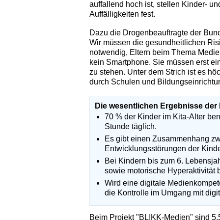
auffallend hoch ist, stellen Kinder- 
Auffälligkeiten fest.
Dazu die Drogenbeauftragte der Bunde
Wir müssen die gesundheitlichen Risi
notwendig, Eltern beim Thema Medien
kein Smartphone. Sie müssen erst ein
zu stehen. Unter dem Strich ist es höc
durch Schulen und Bildungseinrichtung
Die wesentlichen Ergebnisse der 
70 % der Kinder im Kita-Alter be
Stunde täglich.
Es gibt einen Zusammenhang zwi
Entwicklungsstörungen der Kind
Bei Kindern bis zum 6. Lebensja
sowie motorische Hyperaktivität 
Wird eine digitale Medienkompeten
die Kontrolle im Umgang mit digi
Beim Projekt "BLIKK‐Medien" sind 5.