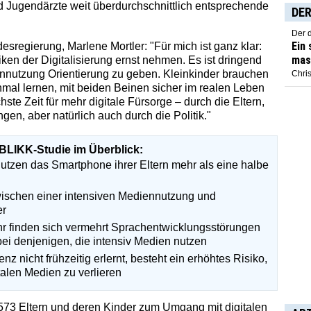
und Jugendärzte weit überdurchschnittlich entsprechende
DER
Der 
Ein
sregierung, Marlene Mortler: "Für mich ist ganz klar:
mas
ken der Digitalisierung ernst nehmen. Es ist dringend
nutzung Orientierung zu geben. Kleinkinder brauchen
Chris
mal lernen, mit beiden Beinen sicher im realen Leben
hste Zeit für mehr digitale Fürsorge – durch die Eltern,
en, aber natürlich auch durch die Politik."
BLIKK-Studie im Überblick:
nutzen das Smartphone ihrer Eltern mehr als eine halbe
schen einer intensiven Mediennutzung und
er
hr finden sich vermehrt Sprachentwicklungsstörungen
bei denjenigen, die intensiv Medien nutzen
z nicht frühzeitig erlernt, besteht ein erhöhtes Risiko,
talen Medien zu verlieren
573 Eltern und deren Kinder zum Umgang mit digitalen