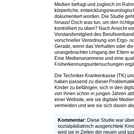
Medien befragt und zugleich im Rah
körperliche, entwicklungsneurologis
dokumentiert worden. Die Studie geh
hinaus! Doch was tun, um den richtig
kontrolliert zu üben? Nach Ansicht v
Vorstandsmitglied des Berufsverband
vorschneller Verordnung von Ergo- od
Gerade, wenn das Verhalten oder die E
unangebrachter Umgang der Eltern wi
Eine Medienanamnese und eine qualif
Früherkennungsuntersuchungen erg
Die Techniker Krankenkasse (TK) und 
haben passend zu dieser Problematik d
Kinder zu befähigen, sich in den dig
von ihnen schon in jungen Jahren ab
einer Website, wie sie digitale Medi
vermeiden und wie sie sich davon a
Kommentar:
Diese Studie war überfä
sozialpädiatrisch ausgerichtete Ki
wird sie in Zeiten der neuen und so