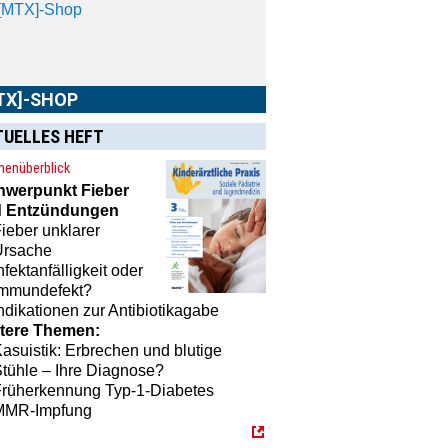
TX]-SHOP
TUELLES HEFT
MTX]-Shop
finden Sie alle Produkte
unserem Verlagsprogramm: Bücher,
enüberblick
schriften oder Schulungsprogramme
hwerpunkt
Fieber
 praktische Accessoires.
 Entzündungen
ieber unklarer
Ursache
nfektanfälligkeit oder
Immundefekt?
ndikationen zur Antibiotikagabe
tere Themen:
asuistik: Erbrechen und blutige
tühle – Ihre Diagnose?
Früherkennung Typ-1-Diabetes
MMR-Impfung