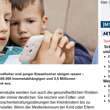
[M
AK
Im
[
aus 
Them
Zeit
Sc
sowie
und
F
I
ndlicher und junger Erwachsener steigen rasant –
I
600.000 Internetabhängigen und 2,5 Millionen
Wei
nd aus.
K
S
dienstudie werden nun auch die gesundheitlichen Risiken
r immer deutlicher. Sie reichen von Fütter- und
prachentwicklungsstörungen bei Kleinkindern bis zu
ulalter. Wenn der Medienkonsum bei Kind oder Eltern