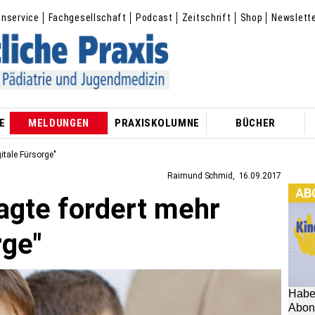
enservice
Fachgesellschaft
Podcast
Zeitschrift
Shop
Newslett
E
MELDUNGEN
PRAXISKOLUMNE
BÜCHER
itale Fürsorge"
Raimund Schmid
16.09.2017
AB
agte fordert mehr
Habe
Abon
rge"
hier: