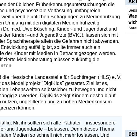
AR
men der üblichen Früherkennungsuntersuchungen die
che und psychosoziale Verfassung umfangreich
Seps
Was 
t weit über die üblichen Befragungen zu Mediennutzung
wich
en Umgang mit den digitalen Medien frühzeitig
Sarah
on Dr. med. Uwe Büsching, Kinder- und Jugendarzt und
s der Kinder –und Jugendärzte (BVKJ), lassen sich mit
er Sprachtherapie allein die Gefahren nicht abwenden.
ntwicklung auffällig ist, sollte immer auch ein
e der Kinder mit Medien in Betracht gezogen werden.
izierte Medienberatung müssen zukünftig die
änzen.
die Hessische Landesstelle für Suchtfragen (HLS) e. V.
as Modellprojekt "DigiKids" gestartet. Ziel ist es,
italen Lebenswelten selbstsicher zu bewegen und nicht
hängig zu werden. DigiKids zeigt Kindern deshalb auf
en nutzen, ungefilterten und zu hohen Medienkonsum
bgrenzen können.
llig. Mit ihr sollten sich alle Pädiater – insbesondere
nder-und Jugendärzte – befassen. Denn dieses Thema
DER
zialen Medien so schnell nicht mehr loslassen. Und