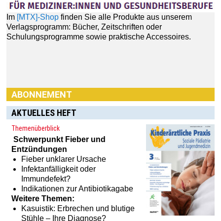
ABONNEMENT
AKTUELLES HEFT
Haben Sie Interesse an einem Abonnement? Dann klicken
Sie einfach hier:
[MTX]-Shop
Themenüberblick
Schwerpunkt
Fieber und
Entzündungen
Fieber unklarer Ursache
Infektanfälligkeit oder
Immundefekt?
Indikationen zur Antibiotikagabe
Weitere Themen:
Kasuistik: Erbrechen und blutige
Stühle – Ihre Diagnose?