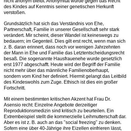
nicht anonym bleibt. Anonymität würde gegen das Recht
des Kindes auf Kenntnis seiner genetischen Herkunft
verstoßen.
Grundsätzlich hat sich das Verständnis von Ehe,
Partnerschaft, Familie in unserer Gesellschaft sehr stark
verändert. Mir scheint, dieser Wandel ist keineswegs zu
bedauern; im Gegenteil. Dies gilt erst recht, wenn man sich
z. B. daran erinnert, dass noch vor wenigen Jahrzehnten
der Mann in Ehe und Familie das Letztentscheidungsrecht
besaß. Die sogenannte Hausfrauenehe wurde gesetzlich
erst 1977 abgeschafft. Heute wird der Begriff der Familie
nicht mehr über das männliche Familienoberhaupt,
sondern vom Kind her definiert. Hiermit gelangt das Leitbild
des Kindeswohls zum Zuge. Ethisch ist dies ein großer
Fortschritt.
Mit einem bestimmten kritischen Akzent hat Frau Dr.
Asensio recht: Einzelne Angebote derzeitiger
Reproduktionsmedizin sind kritisch zu beurteilen. Ein
Extrembeispiel stellt die kommerzielle Leihmutterschaft dar.
Aber es ist z. B. auch an das "social freezing" zu denken.
Sofern eine über 40-Jährige ihre Eizellen einfrieren lässt,