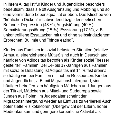
In ihrem Alltag ist für Kinder und Jugendliche besonders
bedeutsam, dass sie oft Ausgrenzung und Mobbing und so
eine verminderte Lebensqualität erleben. Das Klischee von
"fröhlichen Dicken" ist abwertend bzgl. der seelischen
Befunde: Depression (43 %), Angststörung (40 %),
Somatisierungsstörung (15 %), Essstörung (17 %), z. B.
unkontrollierte Essattacken mit und ohne selbstinduziertem
Erbrechen: Bulimie und "binge eating".
Kinder aus Familien in sozial belasteter Situation (relative
Armut, alleinerziehende Mütter) sind auch in Deutschland
häufiger von Adipositas betroffen als Kinder sozial "besser
gestellter" Familien. Bei 14- bis 17-Jährigen aus Familien
mit sozialer Belastung ist Adipositas mit 14 % fast dreimal
so häufig wie bei Familien mit hohen Ressourcen. Kinder
und Jugendliche, z. B. mit Migrationshintergrund, sind
häufiger betroffen, am häufigsten Mädchen und Jungen aus
der Türkei, Mädchen aus Mittel- und Südeuropa sowie
Jungen aus Polen. Im Jugendalter scheint der
Migrationshintergrund wieder an Einfluss zu verlieren! Auch
potenzielle Risikofaktoren (Übergewicht der Eltern, hoher
Medienkonsum und geringere körperliche Aktivität als