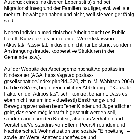
Ausdruck eines inaktiveren Lebensstils) sind bei
Migrationshintergrund der Familien häufiger, evtl. weil sie
mehr zu bewältigen haben und nicht, weil sie weniger fähig
sind.
Neben individualmedizinischer Arbeit braucht es Public-
Health-Konzepte bis hin zu einer Wertediskussion
(Aktivität/ Passivität, Inklusion, nicht nur Leistung, sondern
Anstrengungsfreude, kooperative Strukturen in der
Gemeinde usw.).
Auf der Website der Arbeitsgemeinschaft Adipositas im
Kindesalter (AGA; https://aga.adipositas-
gesellschaft.de/index.php?id=320, zit. n. M. Wabitsch 2004)
hat die AGA es, beginnend mit ihrer Abbildung 1 "Kausale
Faktoren der Adipositas", sehr konkret benannt: Dass es
eben nicht nur um individuelles(!) Ernährungs- und
Bewegungsverhalten betroffener Kinder und Jugendlicher
geht, das eben möglichst früh geschult werden soll,
sondern auch um den Kontext, also das Verhalten und
Verstehen/Verständnis von Eltern, Peers/Freunden und
Nachbarschaft, Wohnsituation und soziale "Einbettung" –
sowie um Werte, Anstrengungsfreude und