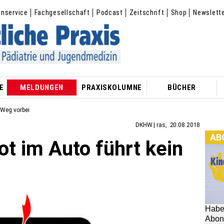
enservice
Fachgesellschaft
Podcast
Zeitschrift
Shop
Newslett
E
MELDUNGEN
PRAXISKOLUMNE
BÜCHER
 Weg vorbei
DKHW | ras
20.08.2018
AB
t im Auto führt kein
Habe
Abon