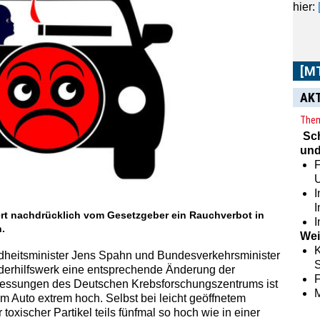
hier:
[M
AK
Them
Sc
und
F
I
ert nachdrücklich vom Gesetzgeber ein Rauchverbot in
I
.
Wei
K
heitsminister Jens Spahn und Bundesverkehrsminister
S
derhilfswerk eine entsprechende Änderung der
essungen des Deutschen Krebsforschungszentrums ist
im Auto extrem hoch. Selbst bei leicht geöffnetem
toxischer Partikel teils fünfmal so hoch wie in einer