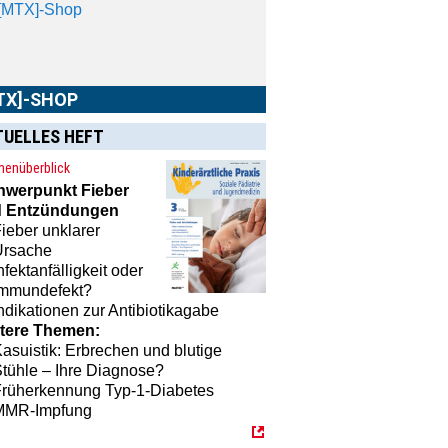
[MTX]-Shop
TX]-SHOP
TUELLES HEFT
enüberblick
hwerpunkt
Fieber
 Entzündungen
ieber unklarer
Ursache
nfektanfälligkeit oder
Immundefekt?
ndikationen zur Antibiotikagabe
tere Themen:
asuistik: Erbrechen und blutige
tühle – Ihre Diagnose?
Früherkennung Typ-1-Diabetes
MMR-Impfung