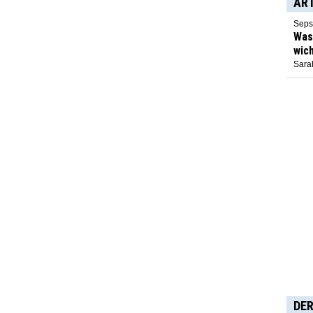
AR
Seps
Was 
wich
Sarah
DER