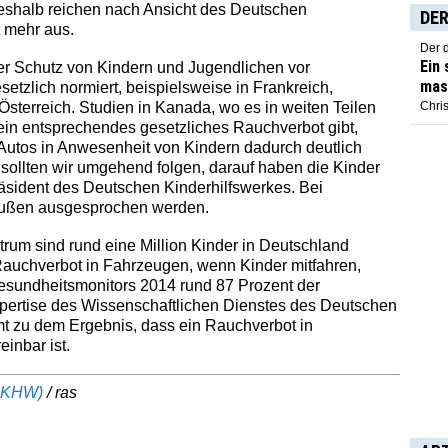
eshalb reichen nach Ansicht des Deutschen
DER
t mehr aus.
Der 
Ein
der Schutz von Kindern und Jugendlichen vor
mas
etzlich normiert, beispielsweise in Frankreich,
 Österreich. Studien in Kanada, wo es in weiten Teilen
Chris
 ein entsprechendes gesetzliches Rauchverbot gibt,
Autos in Anwesenheit von Kindern dadurch deutlich
ollten wir umgehend folgen, darauf haben die Kinder
äsident des Deutschen Kinderhilfswerkes. Bei
bußen ausgesprochen werden.
um sind rund eine Million Kinder in Deutschland
Rauchverbot in Fahrzeugen, wenn Kinder mitfahren,
esundheitsmonitors 2014 rund 87 Prozent der
pertise des Wissenschaftlichen Dienstes des Deutschen
 zu dem Ergebnis, dass ein Rauchverbot in
inbar ist.
(DKHW)
/ ras