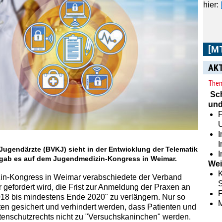
[M
Im
[
AK
aus 
Zeit
Them
sowie
Sc
und
F
I
Jugendärzte (BVKJ) sieht in der Entwicklung der Telematik
I
 gab es auf dem Jugendmedizin-Kongress in Weimar.
Wei
K
n-Kongress in Weimar verabschiedete der Verband
S
r gefordert wird, die Frist zur Anmeldung der Praxen an
18 bis mindestens Ende 2020" zu verlängern. Nur so
ten gesichert und verhindert werden, dass Patienten und
atenschutzrechts nicht zu "Versuchskaninchen" werden.