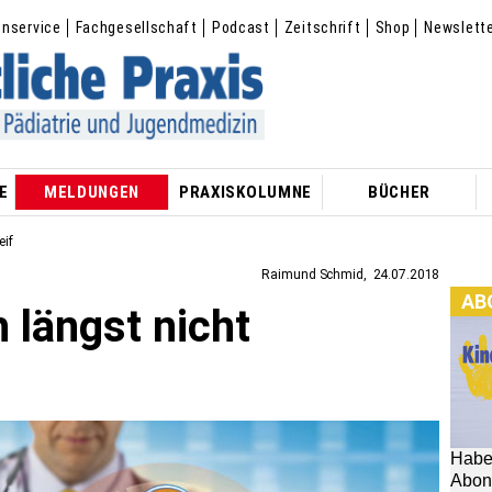
enservice
Fachgesellschaft
Podcast
Zeitschrift
Shop
Newslett
E
MELDUNGEN
PRAXISKOLUMNE
BÜCHER
eif
Raimund Schmid
24.07.2018
AB
 längst nicht
Habe
Abon
hier: