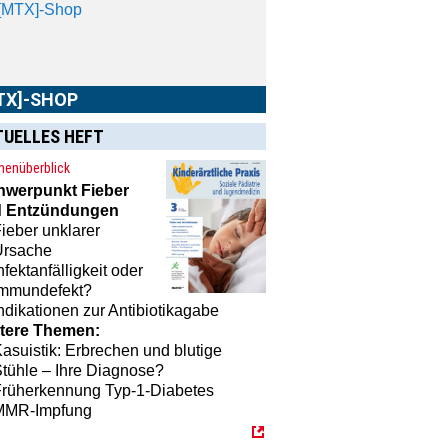
TX]-SHOP
MTX]-Shop
finden Sie alle Produkte
TUELLES HEFT
unserem Verlagsprogramm: Bücher,
schriften oder Schulungsprogramme
enüberblick
 praktische Accessoires.
hwerpunkt
Fieber
 Entzündungen
ieber unklarer
Ursache
nfektanfälligkeit oder
Immundefekt?
ndikationen zur Antibiotikagabe
tere Themen:
asuistik: Erbrechen und blutige
tühle – Ihre Diagnose?
Früherkennung Typ-1-Diabetes
MMR-Impfung