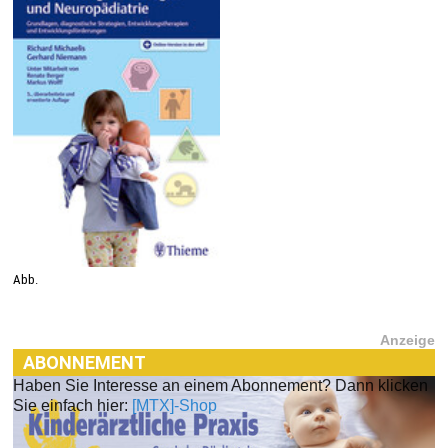
Abb.
Anzeige
ABONNEMENT
Haben Sie Interesse an einem Abonnement? Dann klicken
Sie einfach hier:
[MTX]-Shop
[MTX]-SHOP