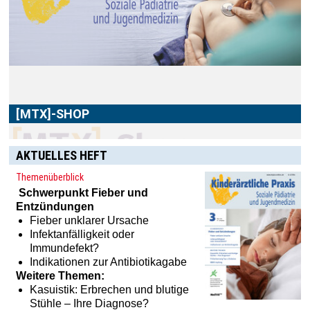
Im
[MTX]-Shop
finden Sie alle Produkte aus unserem
Verlagsprogramm: Bücher, Zeitschriften oder
Schulungsprogramme sowie praktische Accessoires.
AKTUELLES HEFT
Themenüberblick
Schwerpunkt
Fieber und
Entzündungen
Fieber unklarer Ursache
Infektanfälligkeit oder
Immundefekt?
Indikationen zur Antibiotikagabe
Weitere Themen:
Kasuistik: Erbrechen und blutige
Stühle – Ihre Diagnose?