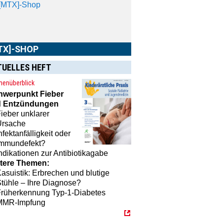
[MTX]-Shop
TX]-SHOP
TUELLES HEFT
enüberblick
hwerpunkt
Fieber
 Entzündungen
ieber unklarer
Ursache
nfektanfälligkeit oder
Immundefekt?
ndikationen zur Antibiotikagabe
tere Themen:
asuistik: Erbrechen und blutige
tühle – Ihre Diagnose?
Früherkennung Typ-1-Diabetes
MMR-Impfung