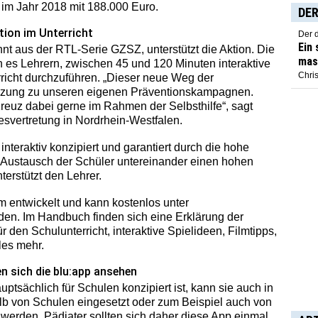
t im Jahr 2018 mit 188.000 Euro.
DER
tion im Unterricht
Der 
Ein
nt aus der RTL-Serie GZSZ, unterstützt die Aktion. Die
mas
 es Lehrern, zwischen 45 und 120 Minuten interaktive
Chris
rricht durchzuführen. „Dieser neue Weg der
änzung zu unseren eigenen Präventionskampagnen.
reuz dabei gerne im Rahmen der Selbsthilfe“, sagt
svertretung in Nordrhein-Westfalen.
 interaktiv konzipiert und garantiert durch die hohe
n Austausch der Schüler untereinander einen hohen
erstützt den Lehrer.
m entwickelt und kann kostenlos unter
den. Im Handbuch finden sich eine Erklärung der
den Schulunterricht, interaktive Spielideen, Filmtipps,
les mehr.
n sich die blu:app ansehen
ptsächlich für Schulen konzipiert ist, kann sie auch in
lb von Schulen eingesetzt oder zum Beispiel auch von
werden. Pädiater sollten sich daher diese App einmal