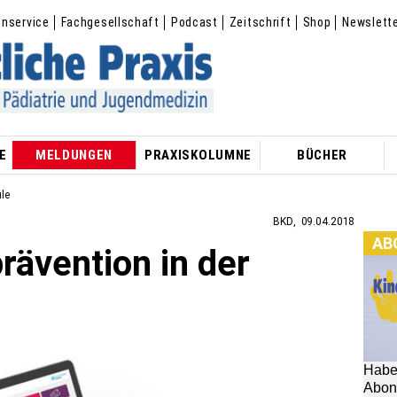
enservice
Fachgesellschaft
Podcast
Zeitschrift
Shop
Newslett
E
MELDUNGEN
PRAXISKOLUMNE
BÜCHER
ule
BKD
09.04.2018
AB
rävention in der
Habe
Abon