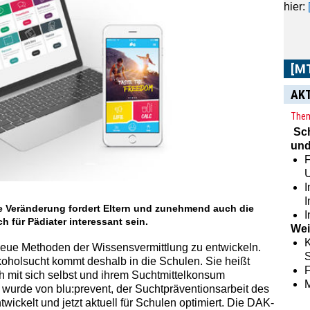
hier:
[M
AK
Them
Sc
und
F
I
nte Veränderung fordert Eltern und zunehmend auch die
I
 für Pädiater interessant sein.
Wei
K
eue Methoden der Wissensvermittlung zu entwickeln.
S
oholsucht kommt deshalb in die Schulen. Sie heißt
ch mit sich selbst und ihrem Suchtmittelkonsum
 wurde von blu:prevent, der Suchtpräventionsarbeit des
wickelt und jetzt aktuell für Schulen optimiert. Die DAK-