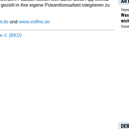
AR
ezielt in ihre eigene Präventionsarbeit integrieren zu
Seps
Was 
wich
t.de
und
www.vollfrei.de
Sarah
e.V. (BKD)
DER