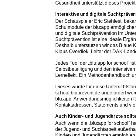
Gesundheit unterstützt dieses Projek
Interaktive und digitale Suchtpräven
Der Schauspieler Eric Stehfest, bekan
Schulmodule der blu:app ermöglichen
und digitale Suchtprävention im Unte
Suchtprävention ist eine ideale Erg
Deshalb unterstützen wir das Blaue K
Klaus Overdiek, Leiter der DAK-Lande
Jedes Tool der „blu:app for school“ ist
Selbstbeteiligung und den intensive
Lerneffekt. Ein Methodenhandbuch unt
Dieses wurde für diese Unterrichtsfor
school.bluprevent.de angefordert wer
blu:app, Anwendungsmöglichkeiten für 
Kontaktadressen, Statements und vie
Auch Kinder- und Jugendärzte sollte
Auch wenn die „blu:app for school“ hau
der Jugend- und Suchtarbeit außerha
Kinder- und Jugendärzten empfohlen 