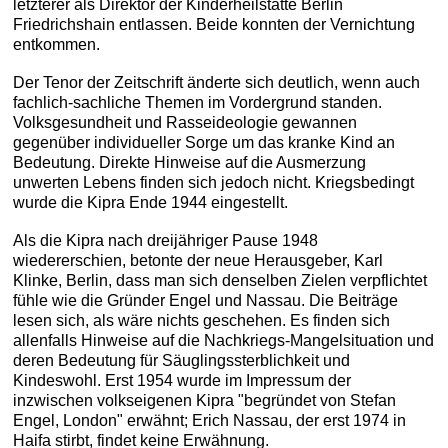
letzterer als Direktor der Kinderheilstätte Berlin
Friedrichshain entlassen. Beide konnten der Vernichtung
entkommen.
Der Tenor der Zeitschrift änderte sich deutlich, wenn auch
fachlich-sachliche Themen im Vordergrund standen.
Volksgesundheit und Rasseideologie gewannen
gegenüber individueller Sorge um das kranke Kind an
Bedeutung. Direkte Hinweise auf die Ausmerzung
unwerten Lebens finden sich jedoch nicht. Kriegsbedingt
wurde die Kipra Ende 1944 eingestellt.
Als die Kipra nach dreijähriger Pause 1948
wiedererschien, betonte der neue Herausgeber, Karl
Klinke, Berlin, dass man sich denselben Zielen verpflichtet
fühle wie die Gründer Engel und Nassau. Die Beiträge
lesen sich, als wäre nichts geschehen. Es finden sich
allenfalls Hinweise auf die Nachkriegs-Mangelsituation und
deren Bedeutung für Säuglingssterblichkeit und
Kindeswohl. Erst 1954 wurde im Impressum der
inzwischen volkseigenen Kipra "begründet von Stefan
Engel, London" erwähnt; Erich Nassau, der erst 1974 in
Haifa stirbt, findet keine Erwähnung.