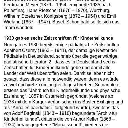
Ferdinand Meyer (1879 – 1954, emigrierte 1935 nach
Palästina), Hans Rietschel (1878 – 1970), Würzburg,
Wilhelm Stoeltzner, Königsberg (1872 – 1954) und Emil
Wieland (1867 – 1947), Basel. Schon bald sollte sich das
Team wandeln.
1930 gab es sechs Zeitschriften für Kinderheilkunde
Nun gab es 1930 bereits einige pädiatrische Zeitschriften.
Adalbert Czerny (1863 – 1941), der damalige Nestor der
Pädiatrie in Deutschland, schrieb über die gegenwärtige
pädiatrische Literatur [2], dass es in Deutschland sechs
Zeitschriften für Kinderheilkunde gebe und damit alle
Länder der Welt übertroffen seien. Damit sei aber nicht
gesagt, dass diese alle notwendig wären, denn es würde
zu viel und viel zu umfangreich geschrieben. So nannte er
erstens das "Jahrbuch für Kinderheilkunde und physische
Erziehung", 1857 in Österreich gegründet (welches ab
1938 mit dem Karger-Verlag schon ins Basler Exil ging und
als "Annales paediatrici" fortgeführt wurde), zweitens das
von Adolf Baginski (1843 – 1918) begründete "Archiv für
Kinderheilkunde", drittens die von Arthur Keller (1868 –
1934) herausgegebene "Monatsschrift", viertens die