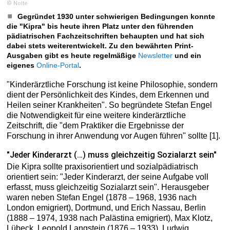
© Nolte
Gegründet 1930 unter schwierigen Bedingungen konnte
die "Kipra" bis heute ihren Platz unter den führenden
pädiatrischen Fachzeitschriften behaupten und hat sich
dabei stets weiterentwickelt. Zu den bewährten Print-
Ausgaben gibt es heute regelmäßige
Newsletter
und ein
eigenes
Online-Portal
.
"Kinderärztliche Forschung ist keine Philosophie, sondern
dient der Persönlichkeit des Kindes, dem Erkennen und
Heilen seiner Krankheiten". So begründete Stefan Engel
die Notwendigkeit für eine weitere kinderärztliche
Zeitschrift, die "dem Praktiker die Ergebnisse der
Forschung in ihrer Anwendung vor Augen führen" sollte [1].
"Jeder Kinderarzt (…) muss gleichzeitig Sozialarzt sein"
Die Kipra sollte praxisorientiert und sozialpädiatrisch
orientiert sein: "Jeder Kinderarzt, der seine Aufgabe voll
erfasst, muss gleichzeitig Sozialarzt sein". Herausgeber
waren neben Stefan Engel (1878 – 1968, 1936 nach
London emigriert), Dortmund, und Erich Nassau, Berlin
(1888 – 1974, 1938 nach Palästina emigriert), Max Klotz,
Lübeck, Leopold Langstein (1876 – 1933), Ludwig