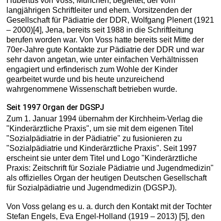
Hubertus von Voss, München, begleitet, der vom
langjährigen Schriftleiter und ehem. Vorsitzenden der
Gesellschaft für Pädiatrie der DDR, Wolfgang Plenert (1921
– 2000)[4], Jena, bereits seit 1988 in die Schriftleitung
berufen worden war. Von Voss hatte bereits seit Mitte der
70er-Jahre gute Kontakte zur Pädiatrie der DDR und war
sehr davon angetan, wie unter einfachen Verhältnissen
engagiert und erfinderisch zum Wohle der Kinder
gearbeitet wurde und bis heute unzureichend
wahrgenommene Wissenschaft betrieben wurde.
Seit 1997 Organ der DGSPJ
Zum 1. Januar 1994 übernahm der Kirchheim-Verlag die
"Kinderärztliche Praxis", um sie mit dem eigenen Titel
"Sozialpädiatrie in der Pädiatrie" zu fusionieren zu
"Sozialpädiatrie und Kinderärztliche Praxis". Seit 1997
erscheint sie unter dem Titel und Logo "Kinderärztliche
Praxis: Zeitschrift für Soziale Pädiatrie und Jugendmedizin"
als offizielles Organ der heutigen Deutschen Gesellschaft
für Sozialpädiatrie und Jugendmedizin (DGSPJ).
Von Voss gelang es u. a. durch den Kontakt mit der Tochter
Stefan Engels, Eva Engel-Holland (1919 – 2013) [5], den