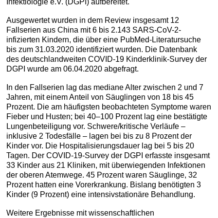
Infektiologie e.V. (DGPI) aufbereitet.
Ausgewertet wurden in dem Review insgesamt 12
Fallserien aus China mit 6 bis 2.143 SARS-CoV-2-
infizierten Kindern, die über eine PubMed-Literatursuche
bis zum 31.03.2020 identifiziert wurden. Die Datenbank
des deutschlandweiten COVID-19 Kinderklinik-Survey der
DGPI wurde am 06.04.2020 abgefragt.
In den Fallserien lag das mediane Alter zwischen 2 und 7
Jahren, mit einem Anteil von Säuglingen von 18 bis 45
Prozent. Die am häufigsten beobachteten Symptome waren
Fieber und Husten; bei 40–100 Prozent lag eine bestätigte
Lungenbeteiligung vor. Schwere/kritische Verläufe –
inklusive 2 Todesfälle – lagen bei bis zu 8 Prozent der
Kinder vor. Die Hospitalisierungsdauer lag bei 5 bis 20
Tagen. Der COVID-19-Survey der DGPI erfasste insgesamt
33 Kinder aus 21 Kliniken, mit überwiegenden Infektionen
der oberen Atemwege. 45 Prozent waren Säuglinge, 32
Prozent hatten eine Vorerkrankung. Bislang benötigten 3
Kinder (9 Prozent) eine intensivstationäre Behandlung.
Weitere Ergebnisse mit wissenschaftlichen