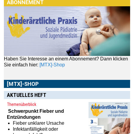
ABONNEMENT
Haben Sie Interesse an einem Abonnement? Dann klicken
Sie einfach hier:
[MTX]-Shop
[MTX]-SHOP
Im
[MTX]-Shop
finden Sie alle Produkte aus unserem
Verlagsprogramm: Bücher, Zeitschriften oder
Schulungsprogramme sowie praktische Accessoires.
AKTUELLES HEFT
Themenüberblick
Schwerpunkt
Fieber und
Entzündungen
Fieber unklarer Ursache
Infektanfälligkeit oder