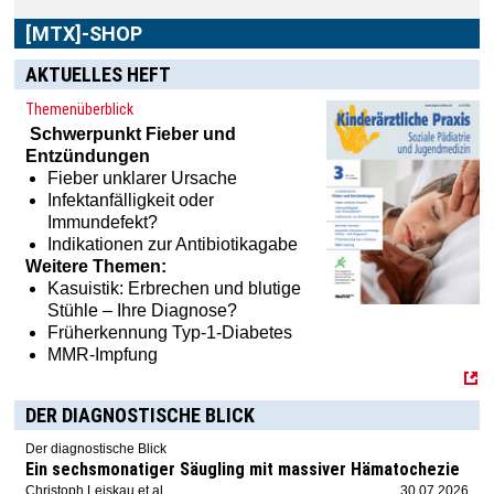
AKTUELLES HEFT
Im
[MTX]-Shop
finden Sie alle Produkte aus unserem
Themenüberblick
Verlagsprogramm: Bücher, Zeitschriften oder
Schwerpunkt
Fieber und
Schulungsprogramme sowie praktische Accessoires.
Entzündungen
Fieber unklarer Ursache
Infektanfälligkeit oder
Immundefekt?
Indikationen zur Antibiotikagabe
Weitere Themen:
Kasuistik: Erbrechen und blutige
Stühle – Ihre Diagnose?
Früherkennung Typ-1-Diabetes
MMR-Impfung
DER DIAGNOSTISCHE BLICK
Der diagnostische Blick
Ein sechsmonatiger Säugling mit massiver Hämatochezie
Christoph Leiskau et al.
30.07.2026