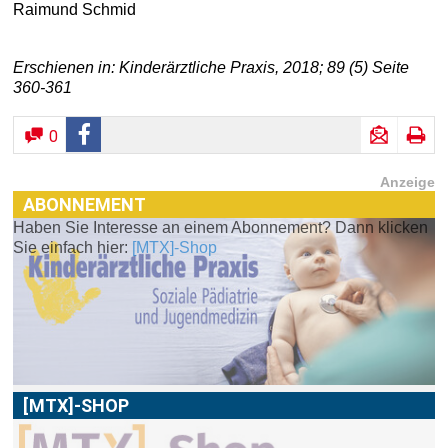
Raimund Schmid
Erschienen in: Kinderärztliche Praxis, 2018; 89 (5) Seite
360-361
0
Anzeige
ABONNEMENT
Haben Sie Interesse an einem Abonnement? Dann klicken
[MTX]-SHOP
Sie einfach hier:
[MTX]-Shop
Im
[MTX]-Shop
finden Sie alle Produkte aus unserem
Verlagsprogramm: Bücher, Zeitschriften oder
Schulungsprogramme sowie praktische Accessoires.