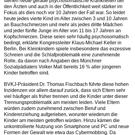
stehen heute gerade psychosomatische Krankheiten bei
den Ärzten und auch in der Öffentlichkeit weit stärker im
Fokus als dies noch vor 10 Jahren der Fall war. So leidet
heute jedes vierte Kind im Alter zwischen 3 und 10 Jahren
an Bauchschmerzen und mehr als jedes dritte Mädchen
und jeder fünfte Junge im Alter von 11 bis 17 Jahren an
Kopfschmerzen. Diese seien sehr häufig psychosomatisch
bedingt, erklärte Kongressleiter Klaus-Michael Keller in
Berlin. Bei Kleinkindern spiele insbesondere das exzessive
Schreien und die Schlafproblematik eine zunehmende
Rolle, da davon nach Angaben des Münchner
Sozialpädiaters Volker Mall bereits 16 % aller jüngeren
Kinder betroffen sind.
BVKJ-Präsident Dr. Thomas Fischbach führte diese hohen
Inzidenzen vor allem darauf zurück, dass sich Eltern sehr
viel häufiger als früher trennen und die Kinder unter dieser
Trennungsproblematik am meisten leiden. Viele Eltern
würden zudem zunehmend zwischen Beruf und
Kindererziehung aufgerieben, worunter wiederum die
Kinder am meisten getroffen würden. Hinzu kämen die
unkontrollierte Nutzung von Smartphone und PC und neue
Formen der Gewalt wie etwa das Cybermobbing. Da