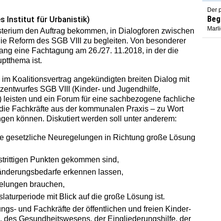
Der p
Beg
s Institut für Urbanistik)
Marl
sterium den Auftrag bekommen, in Dialogforen zwischen
ie Reform des SGB VIII zu begleiten. Von besonderer
g eine Fachtagung am 26./27. 11.2018, in der die
ptthema ist.
 im Koalitionsvertrag angekündigten breiten Dialog mit
tzentwurfes SGB VIII (Kinder- und Jugendhilfe,
 leisten und ein Forum für eine sachbezogene fachliche
 die Fachkräfte aus der kommunalen Praxis – zu Wort
gen können. Diskutiert werden soll unter anderem:
hne gesetzliche Neuregelungen in Richtung große Lösung
i strittigen Punkten gekommen sind,
ränderungsbedarfe erkennen lassen,
gelungen brauchen,
slaturperiode mit Blick auf die große Lösung ist.
ungs- und Fachkräfte der öffentlichen und freien Kinder-
e, des Gesundheitswesens, der Eingliederungshilfe, der