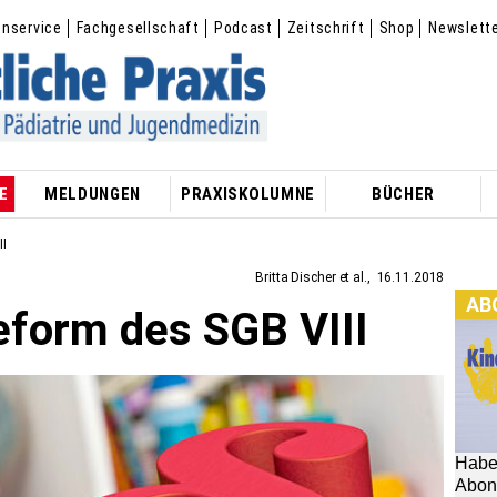
enservice
Fachgesellschaft
Podcast
Zeitschrift
Shop
Newslett
E
MELDUNGEN
PRAXISKOLUMNE
BÜCHER
II
Britta Discher et al.
16.11.2018
AB
eform des SGB VIII
Habe
[M
Abon
hier:
Im
[
aus 
Zeit