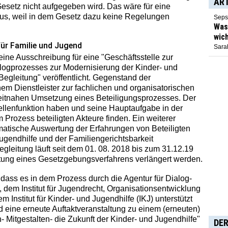
AR
Gesetz nicht aufgegeben wird. Das wäre für eine
 Aus, weil in dem Gesetz dazu keine Regelungen
Seps
Was 
wich
für Familie und Jugend
Sarah
eine Ausschreibung für eine "Geschäftsstelle zur
logprozesses zur Modernisierung der Kinder- und
Begleitung" veröffentlicht. Gegenstand der
em Dienstleister zur fachlichen und organisatorischen
eitnahen Umsetzung eines Beteiligungsprozesses. Der
stellenfunktion haben und seine Hauptaufgabe in der
 Prozess beteiligten Akteure finden. Ein weiterer
tematische Auswertung der Erfahrungen von Beteiligten
ugendhilfe und der Familiengerichtsbarkeit
egleitung läuft seit dem 01. 08. 2018 bis zum 31.12.19
eitung eines Gesetzgebungsverfahrens verlängert werden.
dass es in dem Prozess durch die Agentur für Dialog-
 dem Institut für Jugendrecht, Organisationsentwicklung
nstitut für Kinder- und Jugendhilfe (IKJ) unterstützt
d eine erneute Auftaktveranstaltung zu einem (erneuten)
- Mitgestalten- die Zukunft der Kinder- und Jugendhilfe"
DER