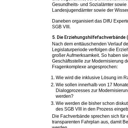
Gesundheits- und Sozialämter sowie 
Landesjugendämter sowie der Wissen
Daneben organisiert das DIfU Exper
SGB VIII.
5. Die Erziehungshilfefachverbände (
Nach dem enttäuschenden Verlauf der 
Legislaturperiode verfolgen die Erzi
großer Aufmerksamkeit. So haben sie 
Geschäftsstelle zur Modernisierung d
Fragenkomplexe angesprochen:
Wie wird die inklusive Lösung im 
Wie sollen innerhalb von 17 Monat
Dialogprozesses zur Modernisierung
werden?
Wie werden die bisher schon disku
des SGB VIII in den Prozess einge
Die Fachverbände sprechen sich für 
transparenten Fahrplan aus, damit Be
werden.