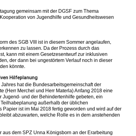
chtagung gemeinsam mit der DGSF zum Thema
ur Kooperation von Jugendhilfe und Gesundheitswesen
form des SGB VIII ist in diesem Sommer angelaufen,
 erkennen zu lassen. Da der Prozess durch das
ist, kann mit einem Gesetzesentwurf zur inklusiven
en, der dann bei ungestörtem Verlauf noch in dieser
den könnte.
siven Hilfeplanung
n Jahres hat die Bundesarbeitsgemeinschaft der
 (Herr Merchel und Herr Materla) Anfang 2018 eine
 Jugend- und der Behindertenhilfe gebeten, ein
nd Teilhabeplanung außerhalb der üblichen
 Papier ist im Mai 2018 fertig geworden und wird auf der
 bleibt abzuwarten, welche Rolle es in dem anstehenden
er aus dem SPZ Unna Königsborn an der Erarbeitung