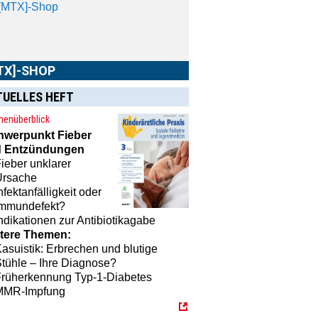
 praktische Accessoires.
TUELLES HEFT
enüberblick
hwerpunkt
Fieber
 Entzündungen
ieber unklarer
Ursache
nfektanfälligkeit oder
Immundefekt?
ndikationen zur Antibiotikagabe
tere Themen:
asuistik: Erbrechen und blutige
tühle – Ihre Diagnose?
Früherkennung Typ-1-Diabetes
MMR-Impfung