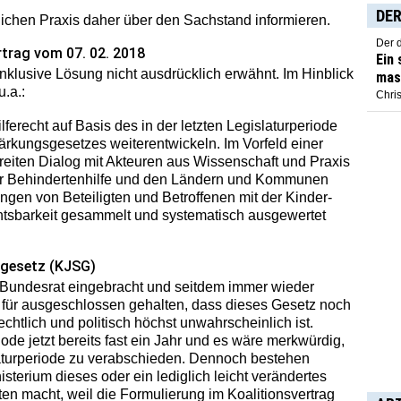
DER
lichen Praxis daher über den Sachstand informieren.
Der 
rtrag vom 07. 02. 2018
Ein
 inklusive Lösung nicht ausdrücklich erwähnt. Im Hinblick
mas
.a.:
Chris
ferecht auf Basis des in der letzten Legislaturperiode
rkungsgesetzes weiterentwickeln. Im Vorfeld einer
breiten Dialog mit Akteuren aus Wissenschaft und Praxis
der Behindertenhilfe und den Ländern und Kommunen
ngen von Beteiligten und Betroffenen mit der Kinder-
htsbarkeit gesammelt und systematisch ausgewertet
sgesetz (KJSG)
 Bundesrat eingebracht und seitdem immer wieder
t für ausgeschlossen gehalten, dass dieses Gesetz noch
chtlich und politisch höchst unwahrscheinlich ist.
ode jetzt bereits fast ein Jahr und es wäre merkwürdig,
laturperiode zu verabschieden. Dennoch bestehen
terium dieses oder ein lediglich leicht verändertes
ten macht, weil die Formulierung im Koalitionsvertrag