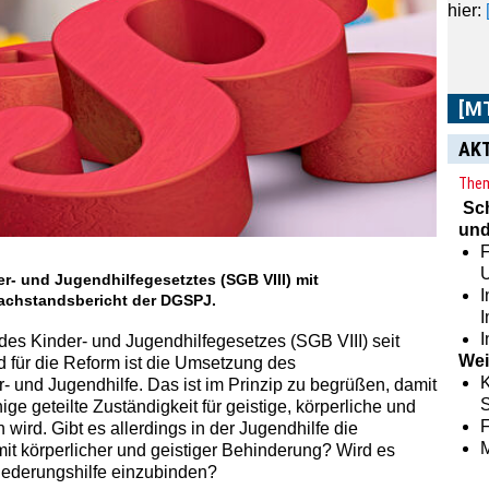
sowie
AK
Them
Sc
und
F
r- und Jugendhilfegesetztes (SGB VIII) mit
I
Sachstandsbericht der DGSPJ.
I
s Kinder- und Jugendhilfegesetzes (SGB VIII) seit
Wei
nd für die Reform ist die Umsetzung des
K
- und Jugendhilfe. Das ist im Prinzip zu begrüßen, damit
S
ge geteilte Zuständigkeit für geistige, körperliche und
ird. Gibt es allerdings in der Jugendhilfe die
it körperlicher und geistiger Behinderung? Wird es
iederungshilfe einzubinden?