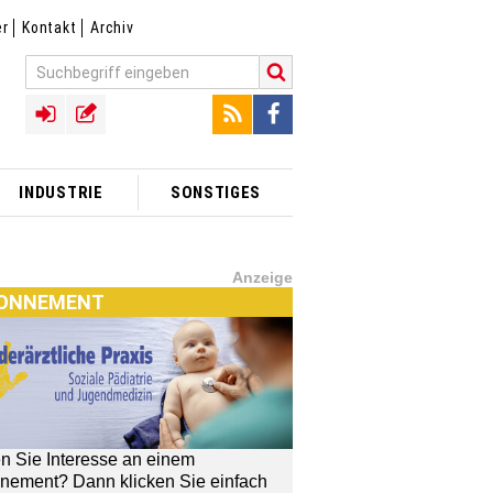
er
Kontakt
Archiv
INDUSTRIE
SONSTIGES
Anzeige
ONNEMENT
n Sie Interesse an einem
TX]-SHOP
nement? Dann klicken Sie einfach
[MTX]-Shop
MTX]-Shop
finden Sie alle Produkte
unserem Verlagsprogramm: Bücher,
schriften oder Schulungsprogramme