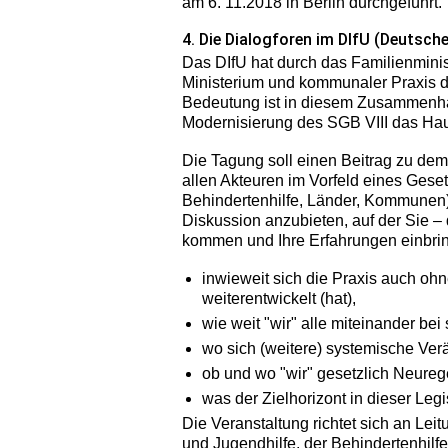
am 6. 11.2018 in Berlin durchgeführt.
4. Die Dialogforen im DIfU (Deutsche
Das DIfU hat durch das Familienmini
Ministerium und kommunaler Praxis d
Bedeutung ist in diesem Zusammenhan
Modernisierung des SGB VIII das Hau
Die Tagung soll einen Beitrag zu dem
allen Akteuren im Vorfeld eines Gese
Behindertenhilfe, Länder, Kommunen)
Diskussion anzubieten, auf der Sie –
kommen und Ihre Erfahrungen einbrin
inwieweit sich die Praxis auch o
weiterentwickelt (hat),
wie weit "wir" alle miteinander be
wo sich (weitere) systemische Ve
ob und wo "wir" gesetzlich Neure
was der Zielhorizont in dieser Legi
Die Veranstaltung richtet sich an Leit
und Jugendhilfe, der Behindertenhilf