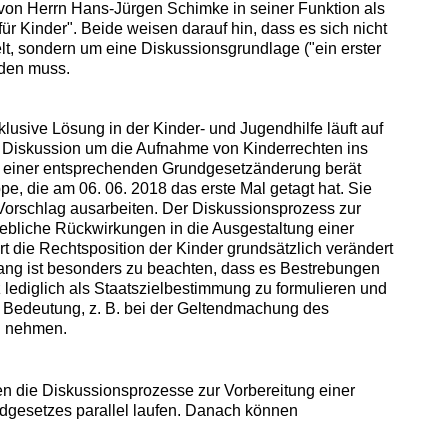
 von Herrn Hans-Jürgen Schimke in seiner Funktion als
für Kinder". Beide weisen darauf hin, dass es sich nicht
lt, sondern um eine Diskussionsgrundlage ("ein erster
erden muss.
klusive Lösung in der Kinder- und Jugendhilfe läuft auf
e Diskussion um die Aufnahme von Kinderrechten ins
g einer entsprechenden Grundgesetzänderung berät
e, die am 06. 06. 2018 das erste Mal getagt hat. Sie
Vorschlag ausarbeiten. Der Diskussionsprozess zur
bliche Rückwirkungen in die Ausgestaltung einer
t die Rechtsposition der Kinder grundsätzlich verändert
g ist besonders zu beachten, dass es Bestrebungen
 lediglich als Staatszielbestimmung zu formulieren und
en Bedeutung, z. B. bei der Geltendmachung des
zu nehmen.
 die Diskussionsprozesse zur Vorbereitung einer
dgesetzes parallel laufen. Danach können