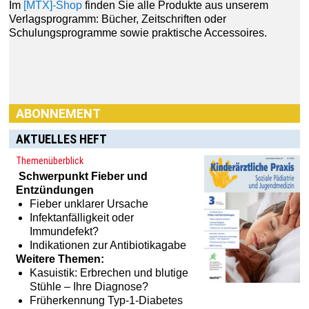
ABONNEMENT
AKTUELLES HEFT
Themenüberblick
Schwerpunkt
Fieber und
Entzündungen
Fieber unklarer Ursache
Infektanfälligkeit oder
Haben Sie Interesse an einem Abonnement? Dann klicken
Immundefekt?
Sie einfach hier:
[MTX]-Shop
Indikationen zur Antibiotikagabe
Weitere Themen:
Kasuistik: Erbrechen und blutige
Stühle – Ihre Diagnose?
Früherkennung Typ-1-Diabetes