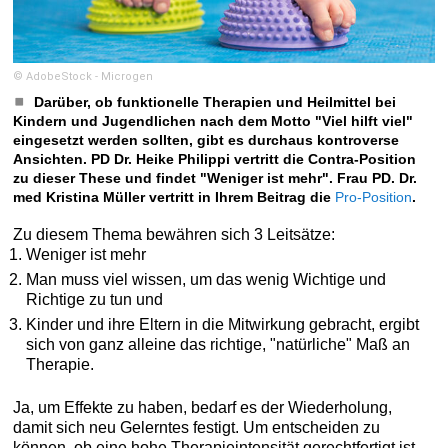
© AdobeStock - Microgen
Darüber, ob funktionelle Therapien und Heilmittel bei
Kindern und Jugendlichen nach dem Motto "Viel hilft viel"
eingesetzt werden sollten, gibt es durchaus kontroverse
Ansichten. PD Dr. Heike Philippi vertritt die Contra-Position
zu dieser These und findet "Weniger ist mehr". Frau PD. Dr.
med Kristina Müller vertritt in Ihrem Beitrag die
Pro-Position
.
Zu diesem Thema bewähren sich 3 Leitsätze:
Weniger ist mehr
Man muss viel wissen, um das wenig Wichtige und
Richtige zu tun und
Kinder und ihre Eltern in die Mitwirkung gebracht, ergibt
sich von ganz alleine das richtige, "natürliche" Maß an
Therapie.
Ja, um Effekte zu haben, bedarf es der Wiederholung,
damit sich neu Gelerntes festigt. Um entscheiden zu
können, ob eine hohe Therapieintensität gerechtfertigt ist,