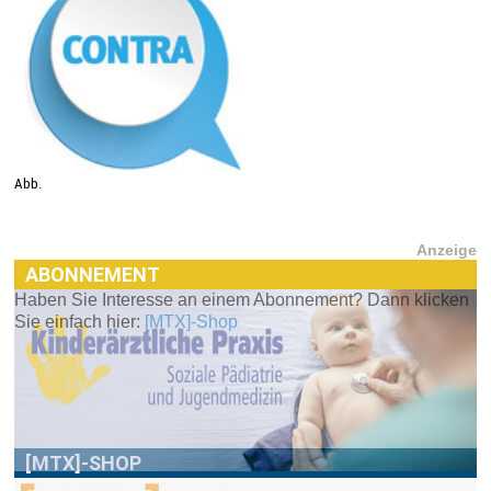
Abb.
Anzeige
ABONNEMENT
Haben Sie Interesse an einem Abonnement? Dann klicken
[MTX]-SHOP
Sie einfach hier:
[MTX]-Shop
Im
[MTX]-Shop
finden Sie alle Produkte aus unserem
Verlagsprogramm: Bücher, Zeitschriften oder
Schulungsprogramme sowie praktische Accessoires.