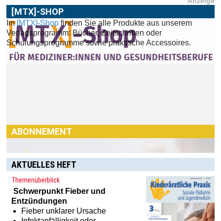
Anzeige
[MTX]-SHOP
Im
[MTX]-Shop
finden Sie alle Produkte aus unserem
Verlagsprogramm: Bücher, Zeitschriften oder
ABONNEMENT
Schulungsprogramme sowie praktische Accessoires.
Haben Sie Interesse an einem Abonnement? Dann klicken
Sie einfach hier:
[MTX]-Shop
AKTUELLES HEFT
Themenüberblick
Schwerpunkt
Fieber und
Entzündungen
Fieber unklarer Ursache
Infektanfälligkeit oder