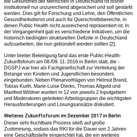
die Gesundheit der Menschen in Deutschland ist bisher
institutionell nur unzureichend abgesichert und soll gestärkt
werden. Dies gilt für Forschung und Lehre, den Öffentlichen
Gesundheitsdienst und auch für Querschnittsbereiche, in
denen ­Public Health nicht ausreichend repräsentiert ist. In
der Vergangenheit gab es verschiedene Initiativen, um die
historisch bedingten strukturellen Defizite in Deutschland
aufzuarbeiten, die nun gebündelt werden sollten [2].
Unter breiter Beteiligung fand das erste Public-Health-
Zukunftsforum am 08./09. 11. 2016 in Berlin statt, die ­
DGSPJ war hier als Fachgesellschaft zur Vertretung der
Belange von Kindern und Jugendlichen besonders
eingebunden. Neben Plenarvorträgen von Helmut Brand,
Tobias Kurth, Marie-Luise Dierks, Thomas Altgeld und
Manfred Wildner wurden in 12 von jeweils 2 Inputgebern
und Moderatoren geleiteten Arbeitsgruppen die wichtigsten
Herausforderungen und Lösungsansätze diskutiert.
Weiteres Zukunftsforum im Dezember 2017 in Berlin
Dieser sehr fruchtbare Prozess stieß auf große
Zustimmung, sodass das RKI für die Dauer von 2 Jahren
eine Geschäftsstelle eingerichtet hat, die ein weiteres