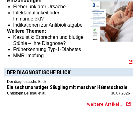
Entzündungen
Fieber unklarer Ursache
Infektanfälligkeit oder
Immundefekt?
Haben Sie Interesse an einem Abonnement? Dann klicken
Indikationen zur Antibiotikagabe
Sie einfach hier:
[MTX]-Shop
Weitere Themen:
Kasuistik: Erbrechen und blutige
Stühle – Ihre Diagnose?
Früherkennung Typ-1-Diabetes
MMR-Impfung
DER DIAGNOSTISCHE BLICK
Der diagnostische Blick
Ein sechsmonatiger Säugling mit massiver Hämatochezie
Christoph Leiskau et al.
30.07.2026
weitere Artikel...