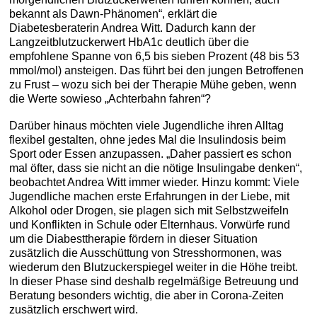
bekannt als Dawn-Phänomen“, erklärt die
Diabetesberaterin Andrea Witt. Dadurch kann der
Langzeitblutzuckerwert HbA1c deutlich über die
empfohlene Spanne von 6,5 bis sieben Prozent (48 bis 53
mmol/mol) ansteigen. Das führt bei den jungen Betroffenen
zu Frust – wozu sich bei der Therapie Mühe geben, wenn
die Werte sowieso „Achterbahn fahren“?
Darüber hinaus möchten viele Jugendliche ihren Alltag
flexibel gestalten, ohne jedes Mal die Insulindosis beim
Sport oder Essen anzupassen. „Daher passiert es schon
mal öfter, dass sie nicht an die nötige Insulingabe denken“,
beobachtet Andrea Witt immer wieder. Hinzu kommt: Viele
Jugendliche machen erste Erfahrungen in der Liebe, mit
Alkohol oder Drogen, sie plagen sich mit Selbstzweifeln
und Konflikten in Schule oder Elternhaus. Vorwürfe rund
um die Diabesttherapie fördern in dieser Situation
zusätzlich die Ausschüttung von Stresshormonen, was
wiederum den Blutzuckerspiegel weiter in die Höhe treibt.
In dieser Phase sind deshalb regelmäßige Betreuung und
Beratung besonders wichtig, die aber in Corona-Zeiten
zusätzlich erschwert wird.