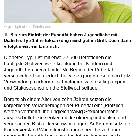
© grafikplusfoto - Fotolia.com
Bis zum Eintritt der Pubertät haben Jugendliche mit
Diabetes Typ 1 ihre Erkrankung meist gut im Griff. Doch dann
erfolgt meist ein Einbruch.
Diabetes Typ 1 ist mit etwa 32.500 Betroffenen die
häufigste Stoffwechselerkrankung bei Kindern und
Jugendlichen hierzulande. Mit Beginn der Pubertät
verschlechtert sich jedoch bei vielen jungen Patienten trotz
Verwendung moderner Technologien wie Insulinpumpen
und Glukosesensoren die Stoffwechsellage.
Bereits ab einem Alter von zehn Jahren setzen die
körperlichen Veränderungen der Pubertät ein: „Plötzlich
werden vermehrt und ungleichmäßig Sexualhormone
ausgeschüttet. Sie senken die Insulinempfindlichkeit und
verursachen Blutzuckerschwankungen. Außerdem setzt der
Körper verstärkt Wachstumshormone frei, die zu hohen
morgendlichen Blutzuckerwerten führen können, auch