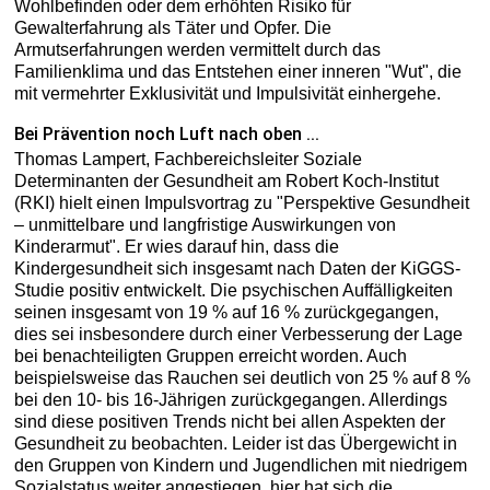
Wohlbefinden oder dem erhöhten Risiko für
Gewalterfahrung als Täter und Opfer. Die
Armutserfahrungen werden vermittelt durch das
Familienklima und das Entstehen einer inneren "Wut", die
mit vermehrter Exklusivität und Impulsivität einhergehe.
Bei Prävention noch Luft nach oben ...
Thomas Lampert, Fachbereichsleiter Soziale
Determinanten der Gesundheit am Robert Koch-Institut
(RKI) hielt einen Impulsvortrag zu "Perspektive Gesundheit
– unmittelbare und langfristige Auswirkungen von
Kinderarmut". Er wies darauf hin, dass die
Kindergesundheit sich insgesamt nach Daten der KiGGS-
Studie positiv entwickelt. Die psychischen Auffälligkeiten
seinen insgesamt von 19 % auf 16 % zurückgegangen,
dies sei insbesondere durch einer Verbesserung der Lage
bei benachteiligten Gruppen erreicht worden. Auch
beispielsweise das Rauchen sei deutlich von 25 % auf 8 %
bei den 10- bis 16-Jährigen zurückgegangen. Allerdings
sind diese positiven Trends nicht bei allen Aspekten der
Gesundheit zu beobachten. Leider ist das Übergewicht in
den Gruppen von Kindern und Jugendlichen mit niedrigem
Sozialstatus weiter angestiegen, hier hat sich die