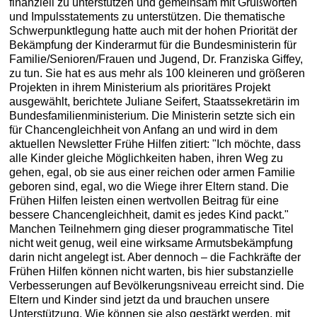
finanziell zu unterstützen und gemeinsam mit Grußworten
und Impulsstatements zu unterstützen. Die thematische
Schwerpunktlegung hatte auch mit der hohen Priorität der
Bekämpfung der Kinderarmut für die Bundesministerin für
Familie/Senioren/Frauen und Jugend, Dr. Franziska Giffey,
zu tun. Sie hat es aus mehr als 100 kleineren und größeren
Projekten in ihrem Ministerium als prioritäres Projekt
ausgewählt, berichtete Juliane Seifert, Staatssekretärin im
Bundesfamilienministerium. Die Ministerin setzte sich ein
für Chancengleichheit von Anfang an und wird in dem
aktuellen Newsletter Frühe Hilfen zitiert: "Ich möchte, dass
alle Kinder gleiche Möglichkeiten haben, ihren Weg zu
gehen, egal, ob sie aus einer reichen oder armen Familie
geboren sind, egal, wo die Wiege ihrer Eltern stand. Die
Frühen Hilfen leisten einen wertvollen Beitrag für eine
bessere Chancengleichheit, damit es jedes Kind packt."
Manchen Teilnehmern ging dieser programmatische Titel
nicht weit genug, weil eine wirksame Armutsbekämpfung
darin nicht angelegt ist. Aber dennoch – die Fachkräfte der
Frühen Hilfen können nicht warten, bis hier substanzielle
Verbesserungen auf Bevölkerungsniveau erreicht sind. Die
Eltern und Kinder sind jetzt da und brauchen unsere
Unterstützung. Wie können sie also gestärkt werden, mit