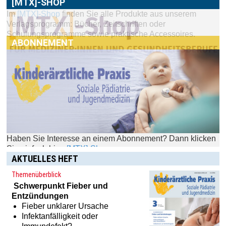
[MTX]-SHOP
ABONNEMENT
Haben Sie Interesse an einem Abonnement? Dann klicken
Sie einfach hier:
[MTX]-Shop
AKTUELLES HEFT
Themenüberblick
Schwerpunkt
Fieber und
Entzündungen
Fieber unklarer Ursache
Infektanfälligkeit oder