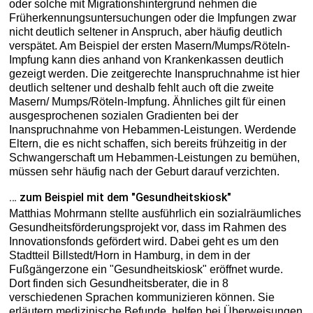
oder solche mit Migrationshintergrund nehmen die
Früherkennungsuntersuchungen oder die Impfungen zwar
nicht deutlich seltener in Anspruch, aber häufig deutlich
verspätet. Am Beispiel der ersten Masern/Mumps/Röteln-
Impfung kann dies anhand von Krankenkassen deutlich
gezeigt werden. Die zeitgerechte Inanspruchnahme ist hier
deutlich seltener und deshalb fehlt auch oft die zweite
Masern/ Mumps/Röteln-Impfung. Ähnliches gilt für einen
ausgesprochenen sozialen Gradienten bei der
Inanspruchnahme von Hebammen-Leistungen. Werdende
Eltern, die es nicht schaffen, sich bereits frühzeitig in der
Schwangerschaft um Hebammen-Leistungen zu bemühen,
müssen sehr häufig nach der Geburt darauf verzichten.
… zum Beispiel mit dem "Gesundheitskiosk"
Matthias Mohrmann stellte ausführlich ein sozialräumliches
Gesundheitsförderungsprojekt vor, dass im Rahmen des
Innovationsfonds gefördert wird. Dabei geht es um den
Stadtteil Billstedt/Horn in Hamburg, in dem in der
Fußgängerzone ein "Gesundheitskiosk" eröffnet wurde.
Dort finden sich Gesundheitsberater, die in 8
verschiedenen Sprachen kommunizieren können. Sie
erläutern medizinische Befunde, helfen bei Überweisungen