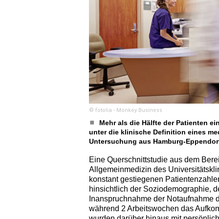
© fotolia - Monkey Business
Mehr als die Hälfte der Patienten 
unter die klinische Definition eines m
Untersuchung aus Hamburg-Eppendor
Eine Querschnittstudie aus dem Berei
Allgemeinmedizin des Universitätskl
konstant gestiegenen Patientenzahle
hinsichtlich der Soziodemographie, 
Inanspruchnahme der Notaufnahme du
während 2 Arbeitswochen das Aufkomm
wurden darüber hinaus mit persönliche