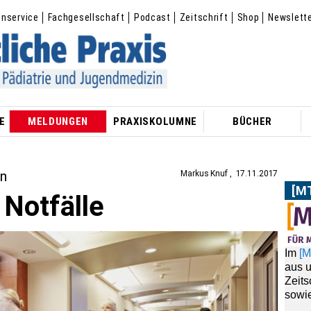
enservice
Fachgesellschaft
Podcast
Zeitschrift
Shop
Newslett
E
MELDUNGEN
PRAXISKOLUMNE
BÜCHER
en
Markus Knuf
17.11.2017
[M
 Notfälle
Im
[
aus 
Zeit
sowie