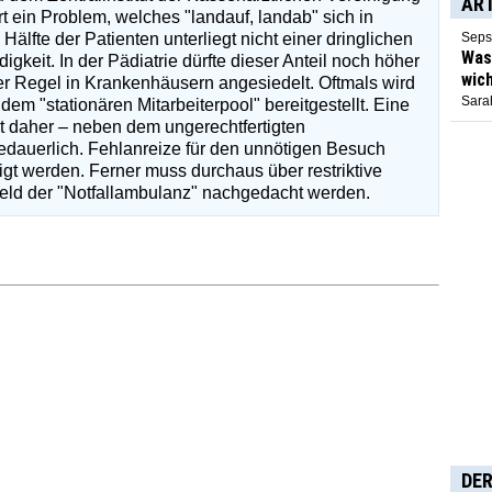
AR
rt ein Problem, welches "landauf, landab" sich in
älfte der Patienten unterliegt nicht einer dringlichen
Seps
Was 
eit. In der Pädiatrie dürfte dieser Anteil noch höher
wich
er Regel in Krankenhäusern angesiedelt. Oftmals wird
Sarah
em "stationären Mitarbeiterpool" bereitgestellt. Eine
 daher – neben dem ungerechtfertigten
dauerlich. Fehlanreize für den unnötigen Besuch
tigt werden. Ferner muss durchaus über restriktive
eld der "Notfallambulanz" nachgedacht werden.
DER