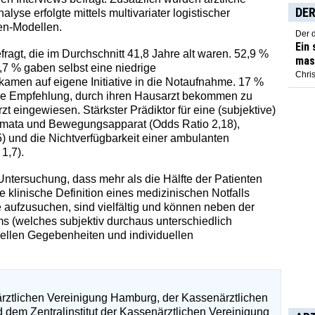
DER
yse erfolgte mittels multivariater logistischer
en-Modellen.
Der 
Ein
ragt, die im Durchschnitt 41,8 Jahre alt waren. 52,9 %
mas
,7 % gaben selbst eine niedrige
Chris
kamen auf eigene Initiative in die Notaufnahme. 17 %
ive Empfehlung, durch ihren Hausarzt bekommen zu
 eingewiesen. Stärkster Prädiktor für eine (subjektive)
umata und Bewegungsapparat (Odds Ratio 2,18),
5) und die Nichtverfügbarkeit einer ambulanten
1,7).
Untersuchung, dass mehr als die Hälfte der Patienten
 klinische Definition eines medizinischen Notfalls
 aufzusuchen, sind vielfältig und können neben der
s (welches subjektiv durchaus unterschiedlich
ellen Gegebenheiten und individuellen
rztlichen Vereinigung Hamburg, der Kassenärztlichen
 dem Zentralinstitut der Kassenärztlichen Vereinigung