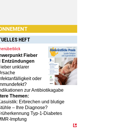
ONNEMENT
TUELLES HEFT
enüberblick
hwerpunkt
Fieber
 Entzündungen
ieber unklarer
n Sie Interesse an einem
Ursache
nement? Dann klicken Sie einfach
nfektanfälligkeit oder
[MTX]-Shop
Immundefekt?
ndikationen zur Antibiotikagabe
tere Themen:
asuistik: Erbrechen und blutige
tühle – Ihre Diagnose?
Früherkennung Typ-1-Diabetes
MMR-Impfung