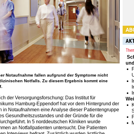
AB
AK
Them
Sc
und
F
Habe
einer Notaufnahme fallen aufgrund der Symptome nicht
Abon
edizinischen Notfalls. Zu diesem Ergebnis kommt eine
I
hier:
f.
I
ch der Versorgungsforschung: Das Institut für
Wei
inikums Hamburg-Eppendorf hat vor dem Hintergrund der
K
n in Notaufnahmen eine Analyse dieser Patientengruppe
S
des Gesundheitszustandes und der Gründe für die
rchgeführt. In 5 norddeutschen Kliniken wurde
en an Notfallpatienten untersucht. Die Patienten
n Interviews befragt. Zusätzlich wurden ärztliche