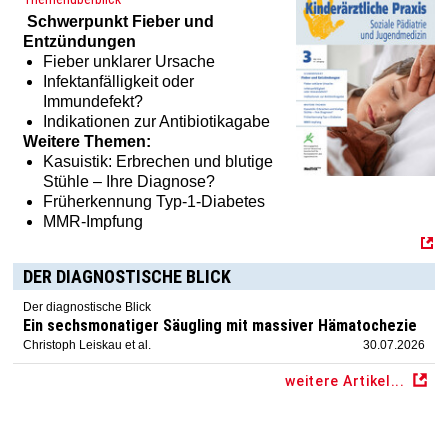
Schwerpunkt
Fieber und
Entzündungen
Fieber unklarer Ursache
Infektanfälligkeit oder
Haben Sie Interesse an einem Abonnement? Dann klicken
Immundefekt?
Sie einfach hier:
[MTX]-Shop
Indikationen zur Antibiotikagabe
Weitere Themen:
Kasuistik: Erbrechen und blutige
Stühle – Ihre Diagnose?
Früherkennung Typ-1-Diabetes
MMR-Impfung
DER DIAGNOSTISCHE BLICK
Der diagnostische Blick
Ein sechsmonatiger Säugling mit massiver Hämatochezie
Christoph Leiskau et al.
30.07.2026
weitere Artikel...