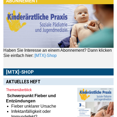
ABONNEMENT
Haben Sie Interesse an einem Abonnement? Dann klicken
Sie einfach hier:
[MTX]-Shop
[MTX]-SHOP
AKTUELLES HEFT
Themenüberblick
Im
[MTX]-Shop
finden Sie alle Produkte aus unserem
Schwerpunkt
Fieber und
Verlagsprogramm: Bücher, Zeitschriften oder
Entzündungen
Schulungsprogramme sowie praktische Accessoires.
Fieber unklarer Ursache
Infektanfälligkeit oder
Immundefekt?