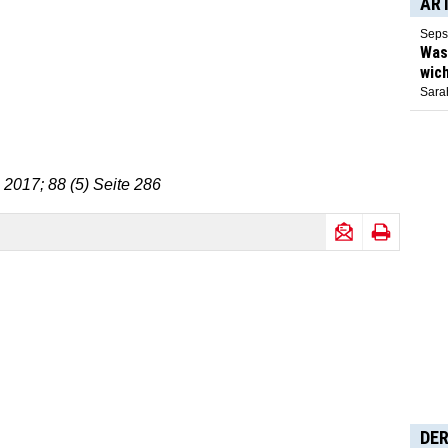
AR
Seps
Was 
wich
Sarah
 2017; 88 (5) Seite 286
DER