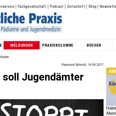
enservice
Fachgesellschaft
Podcast
Zeitschrift
Shop
Newslett
E
MELDUNGEN
PRAXISKOLUMNE
BÜCHER
chulen
Raimund Schmid
16.09.2017
AB
 soll Jugendämter
Habe
Abon
hier: