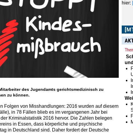
[M
AK
Them
Im
[
Sc
aus 
und
Zeit
F
sowie
I
 Mitarbeiter des Jugendamts gerichtsmedizinisch zu
I
nen zu können.
Wei
K
 den Folgen von Misshandlungen: 2016 wurden auf diesem
S
lle), in 78 Fällen blieb es im vergangenen Jahr bei
er Kriminalstatistik 2016 hervor. Die Zahlen belegen
reins in Essen, dass körperliche und psychische
ag in Deutschland sind. Daher fordert der Deutsche