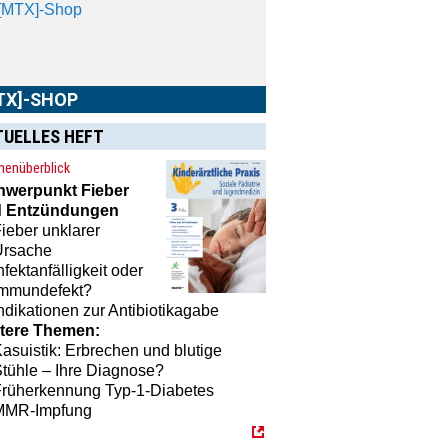
TX]-SHOP
TUELLES HEFT
enüberblick
MTX]-Shop
finden Sie alle Produkte
hwerpunkt
Fieber
unserem Verlagsprogramm: Bücher,
 Entzündungen
schriften oder Schulungsprogramme
ieber unklarer
 praktische Accessoires.
Ursache
nfektanfälligkeit oder
Immundefekt?
ndikationen zur Antibiotikagabe
tere Themen:
asuistik: Erbrechen und blutige
tühle – Ihre Diagnose?
Früherkennung Typ-1-Diabetes
MMR-Impfung