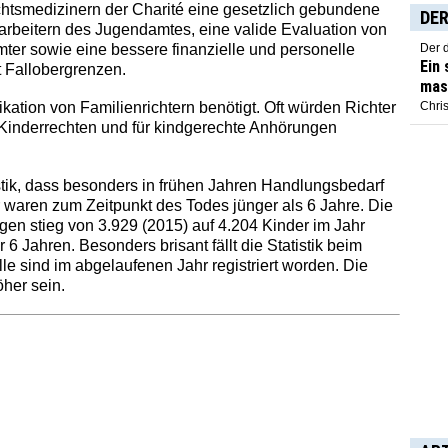
tsmedizinern der Charité eine gesetzlich gebundene
DER
arbeitern des Jugendamtes, eine valide Evaluation von
r sowie eine bessere finanzielle und personelle
Der 
Ein
 Fallobergrenzen.
mas
ation von Familienrichtern benötigt. Oft würden Richter
Chris
 Kinderrechten und für kindgerechte Anhörungen
istik, dass besonders in frühen Jahren Handlungsbedarf
r waren zum Zeitpunkt des Todes jünger als 6 Jahre. Die
en stieg von 3.929 (2015) auf 4.204 Kinder im Jahr
6 Jahren. Besonders brisant fällt die Statistik beim
le sind im abgelaufenen Jahr registriert worden. Die
öher sein.