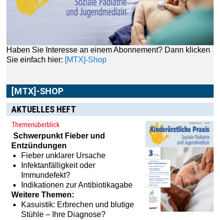
[MTX]-SHOP
Im
[MTX]-Shop
finden Sie alle Produkte aus unserem
Verlagsprogramm: Bücher, Zeitschriften oder
Schulungsprogramme sowie praktische Accessoires.
AKTUELLES HEFT
Themenüberblick
Schwerpunkt
Fieber und
Entzündungen
Fieber unklarer Ursache
Infektanfälligkeit oder
Immundefekt?
Indikationen zur Antibiotikagabe
Weitere Themen:
Kasuistik: Erbrechen und blutige
Stühle – Ihre Diagnose?