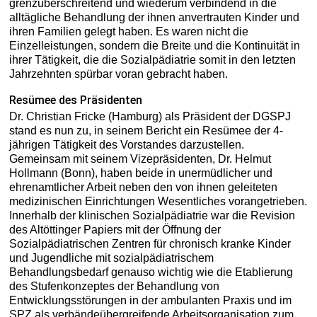
grenzüberschreitend und wiederum verbindend in die
alltägliche Behandlung der ihnen anvertrauten Kinder und
ihren Familien gelegt haben. Es waren nicht die
Einzelleistungen, sondern die Breite und die Kontinuität in
ihrer Tätigkeit, die die Sozialpädiatrie somit in den letzten
Jahrzehnten spürbar voran gebracht haben.
Resümee des Präsidenten
Dr. Christian Fricke (Hamburg) als Präsident der DGSPJ
stand es nun zu, in seinem Bericht ein Resümee der 4-
jährigen Tätigkeit des Vorstandes darzustellen.
Gemeinsam mit seinem Vizepräsidenten, Dr. Helmut
Hollmann (Bonn), haben beide in unermüdlicher und
ehrenamtlicher Arbeit neben den von ihnen geleiteten
medizinischen Einrichtungen Wesentliches vorangetrieben.
Innerhalb der klinischen Sozialpädiatrie war die Revision
des Altöttinger Papiers mit der Öffnung der
Sozialpädiatrischen Zentren für chronisch kranke Kinder
und Jugendliche mit sozialpädiatrischem
Behandlungsbedarf genauso wichtig wie die Etablierung
des Stufenkonzeptes der Behandlung von
Entwicklungsstörungen in der ambulanten Praxis und im
SPZ als verbändeübergreifende Arbeitsorganisation zum