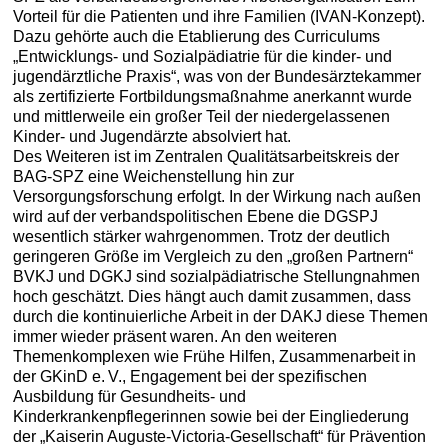
Vorteil für die Patienten und ihre Familien (IVAN-Konzept).
Dazu gehörte auch die Etablierung des Curriculums
„Entwicklungs- und Sozialpädiatrie für die kinder- und
jugendärztliche Praxis“, was von der Bundesärztekammer
als zertifizierte Fortbildungsmaßnahme anerkannt wurde
und mittlerweile ein großer Teil der niedergelassenen
Kinder- und Jugendärzte absolviert hat.
Des Weiteren ist im Zentralen Qualitätsarbeitskreis der
BAG-SPZ eine Weichenstellung hin zur
Versorgungsforschung erfolgt. In der Wirkung nach außen
wird auf der verbandspolitischen Ebene die DGSPJ
wesentlich stärker wahrgenommen. Trotz der deutlich
geringeren Größe im Vergleich zu den „großen Partnern“
BVKJ und DGKJ sind sozialpädiatrische Stellungnahmen
hoch geschätzt. Dies hängt auch damit zusammen, dass
durch die kontinuierliche Arbeit in der DAKJ diese Themen
immer wieder präsent waren. An den weiteren
Themenkomplexen wie Frühe Hilfen, Zusammenarbeit in
der GKinD e. V., Engagement bei der spezifischen
Ausbildung für Gesundheits- und
Kinderkrankenpflegerinnen sowie bei der Eingliederung
der „Kaiserin Auguste-Victoria-Gesellschaft“ für Prävention