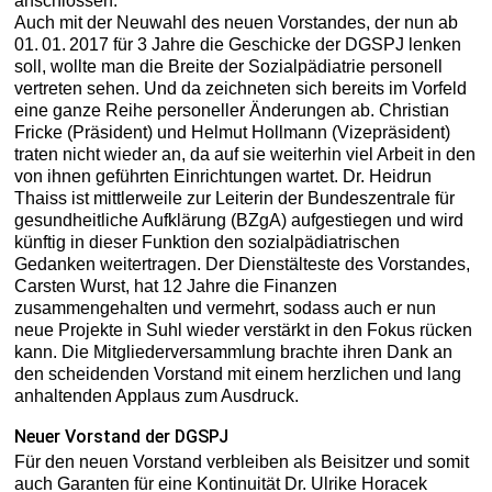
anschlossen.
Auch mit der Neuwahl des neuen Vorstandes, der nun ab
01. 01. 2017 für 3 Jahre die Geschicke der DGSPJ lenken
soll, wollte man die Breite der Sozialpädiatrie personell
vertreten sehen. Und da zeichneten sich bereits im Vorfeld
eine ganze Reihe personeller Änderungen ab. Christian
Fricke (Präsident) und Helmut Hollmann (Vizepräsident)
traten nicht wieder an, da auf sie weiterhin viel Arbeit in den
von ihnen geführten Einrichtungen wartet. Dr. Heidrun
Thaiss ist mittlerweile zur Leiterin der Bundeszentrale für
gesundheitliche Aufklärung (BZgA) aufgestiegen und wird
künftig in dieser Funktion den sozial­pädiatrischen
Gedanken weitertragen. Der Dienstälteste des Vorstandes,
Carsten Wurst, hat 12 Jahre die Finanzen
zusammengehalten und vermehrt, sodass auch er nun
neue Projekte in Suhl wieder verstärkt in den Fokus rücken
kann. Die Mitgliederversammlung brachte ihren Dank an
den scheidenden Vorstand mit einem herzlichen und lang
anhaltenden Applaus zum Ausdruck.
Neuer Vorstand der DGSPJ
Für den neuen Vorstand verbleiben als Beisitzer und somit
auch Garanten für eine Kontinuität Dr. Ulrike Horacek