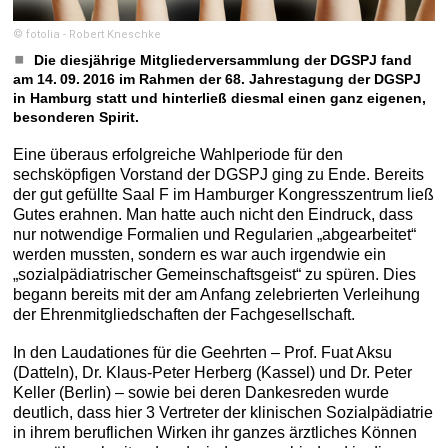
© fotolia - Robert Kneschke
Die diesjährige Mitgliederversammlung der DGSPJ fand
am 14. 09. 2016 im Rahmen der 68. Jahrestagung der DGSPJ
in Hamburg statt und hinterließ diesmal einen ganz eigenen,
besonderen Spirit.
Eine überaus erfolgreiche Wahlperiode für den
sechsköpfigen Vorstand der DGSPJ ging zu Ende. Bereits
der gut gefüllte Saal F im Hamburger Kongresszentrum ließ
Gutes erahnen. Man hatte auch nicht den Eindruck, dass
nur notwendige Formalien und Regularien „abgearbeitet“
werden mussten, sondern es war auch irgendwie ein
„sozialpädiatrischer Gemeinschaftsgeist“ zu spüren. Dies
begann bereits mit der am Anfang zelebrierten Verleihung
der Ehrenmitgliedschaften der Fachgesellschaft.
In den Laudationes für die Geehrten – Prof. Fuat Aksu
(Datteln), Dr. Klaus-Peter Herberg (Kassel) und Dr. Peter
Keller (Berlin) – sowie bei deren Dankesreden wurde
deutlich, dass hier 3 Vertreter der klinischen Sozialpädiatrie
in ihrem beruflichen Wirken ihr ganzes ärztliches Können