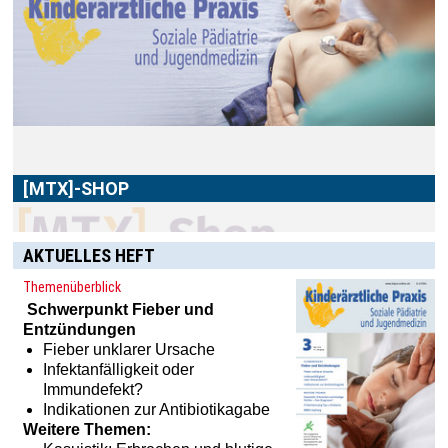
[MTX]-SHOP
Im
[MTX]-Shop
finden Sie alle Produkte aus unserem
Verlagsprogramm: Bücher, Zeitschriften oder
Schulungsprogramme sowie praktische Accessoires.
AKTUELLES HEFT
Themenüberblick
Schwerpunkt
Fieber und
Entzündungen
Fieber unklarer Ursache
Infektanfälligkeit oder
Immundefekt?
Indikationen zur Antibiotikagabe
Weitere Themen: