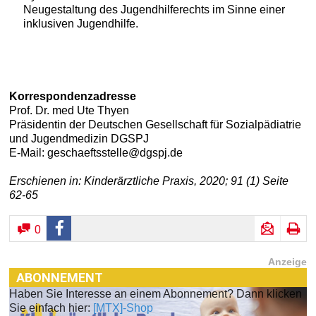
Neugestaltung des Jugendhilferechts im Sinne einer
inklusiven Jugendhilfe.
Korrespondenzadresse
Prof. Dr. med Ute Thyen
Präsidentin der Deutschen Gesellschaft für Sozialpädiatrie
und Jugendmedizin DGSPJ
E-Mail: geschaeftsstelle@dgspj.de
Erschienen in: Kinderärztliche Praxis, 2020; 91 (1) Seite
62-65
0
Anzeige
ABONNEMENT
Haben Sie Interesse an einem Abonnement? Dann klicken
Sie einfach hier:
[MTX]-Shop