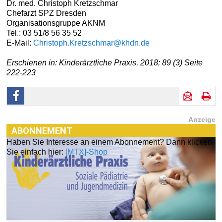
Dr. med. Christoph Kretzschmar
Chefarzt SPZ Dresden
Organisationsgruppe AKNM
Tel.: 03 51/8 56 35 52
E-Mail:
Christoph.Kretzschmar@khdn.de
Erschienen in: Kinderärztliche Praxis, 2018; 89 (3) Seite
222-223
Anzeige
ABONNEMENT
Haben Sie Interesse an einem Abonnement? Dann klicken
Sie einfach hier:
[MTX]-Shop
[MTX]-SHOP
Im
[MTX]-Shop
finden Sie alle Produkte aus unserem