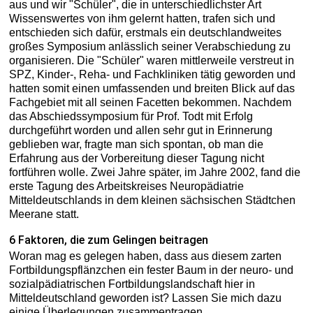
aus und wir "Schüler", die in unterschiedlichster Art
Wissenswertes von ihm gelernt hatten, trafen sich und
entschieden sich dafür, erstmals ein deutschlandweites
großes Symposium anlässlich seiner Verabschiedung zu
organisieren. Die "Schüler" waren mittlerweile verstreut in
SPZ, Kinder-, Reha- und Fachkliniken tätig geworden und
hatten somit einen umfassenden und breiten Blick auf das
Fachgebiet mit all seinen Facetten bekommen. Nachdem
das Abschiedssymposium für Prof. Todt mit Erfolg
durchgeführt worden und allen sehr gut in Erinnerung
geblieben war, fragte man sich spontan, ob man die
Erfahrung aus der Vorbereitung dieser Tagung nicht
fortführen wolle. Zwei Jahre später, im Jahre 2002, fand die
erste Tagung des Arbeitskreises Neuropädiatrie
Mitteldeutschlands in dem kleinen sächsischen Städtchen
Meerane statt.
6 Faktoren, die zum Gelingen beitragen
Woran mag es gelegen haben, dass aus diesem zarten
Fortbildungspflänzchen ein fester Baum in der neuro- und
sozialpädiatrischen Fortbildungslandschaft hier in
Mitteldeutschland geworden ist? Lassen Sie mich dazu
einige Überlegungen zusammentragen.