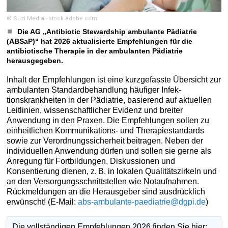
© Suzi Media - stock.adobe.com
Die AG „Antibiotic Stewardship ambulante Pädiatrie
(ABSaP)“ hat 2026 aktualisierte Empfehlungen für die
antibiotische Therapie in der ambulanten Pädiatrie
herausgegeben.
Inhalt der Empfehlungen ist eine kurzgefasste Übersicht zur
ambulanten Standardbehandlung häufiger Infek­
tionskrankheiten in der Pädiatrie, basierend auf aktuellen
Leitlinien, wissenschaftlicher Evidenz und breiter
Anwendung in den Praxen. Die Empfehlungen sollen zu
einheitlichen Kommunikations- und Therapiestandards
sowie zur Verordnungssicherheit beitragen. Neben der
individuellen Anwendung dürfen und sollen sie gerne als
Anregung für Fortbildungen, Diskussionen und
Konsentierung dienen, z. B. in lokalen Qualitätszirkeln und
an den Versorgungsschnittstellen wie Notaufnahmen.
Rückmeldungen an die ­Herausgeber sind ausdrücklich
erwünscht! (E-Mail:
abs-ambulante-paediatrie@dgpi.de
)
Die vollständigen Empfehlungen 2026 ­finden Sie hier: