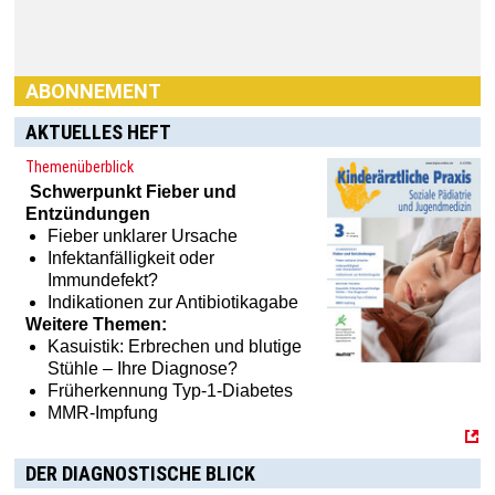
ABONNEMENT
AKTUELLES HEFT
Themenüberblick
Schwerpunkt
Fieber und
Entzündungen
Fieber unklarer Ursache
Infektanfälligkeit oder
Immundefekt?
Haben Sie Interesse an einem Abonnement? Dann klicken
Indikationen zur Antibiotikagabe
Sie einfach hier:
[MTX]-Shop
Weitere Themen:
Kasuistik: Erbrechen und blutige
Stühle – Ihre Diagnose?
Früherkennung Typ-1-Diabetes
MMR-Impfung
DER DIAGNOSTISCHE BLICK