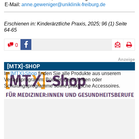
E-Mail:
anne.geweniger@uniklinik-freiburg.de
Erschienen in: Kinderärztliche Praxis, 2025; 96 (1) Seite
64-65
0
Anzeige
[MTX]-SHOP
Im
[MTX]-Shop
finden Sie alle Produkte aus unserem
ABONNEMENT
Verlagsprogramm: Bücher, Zeitschriften oder
Schulungsprogramme sowie praktische Accessoires.
Haben Sie Interesse an einem Abonnement? Dann klicken