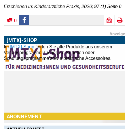
Erschienen in: Kinderärztliche Praxis, 2026; 97 (1) Seite 6
0
Anzeige
[MTX]-SHOP
Im
[MTX]-Shop
finden Sie alle Produkte aus unserem
Verlagsprogramm: Bücher, Zeitschriften oder
Schulungsprogramme sowie praktische Accessoires.
ABONNEMENT
Haben Sie Interesse an einem Abonnement? Dann klicken
Sie einfach hier:
[MTX]-Shop