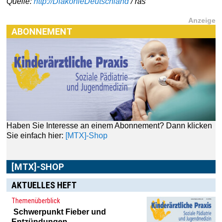
Quelle:
http://DiakonieDeutschland
/ ras
Anzeige
ABONNEMENT
Haben Sie Interesse an einem Abonnement? Dann klicken
Sie einfach hier:
[MTX]-Shop
[MTX]-SHOP
AKTUELLES HEFT
Themenüberblick
Schwerpunkt
Fieber und
Entzündungen