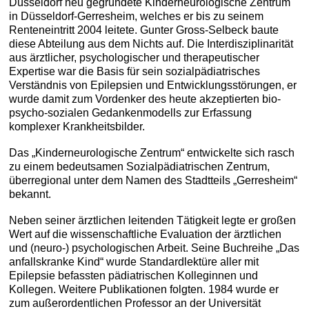
Düsseldorf neu gegründete Kinderneurologische Zentrum
in Düsseldorf-Gerresheim, welches er bis zu seinem
Renteneintritt 2004 leitete. Gunter Gross-Selbeck baute
diese Abteilung aus dem Nichts auf. Die Interdisziplinarität
aus ärztlicher, psychologischer und therapeutischer
Expertise war die Basis für sein sozialpädiatrisches
Verständnis von Epilepsien und Entwicklungsstörungen, er
wurde damit zum Vordenker des heute akzeptierten bio-
psycho-sozialen Gedankenmodells zur Erfassung
komplexer Krankheitsbilder.
Das „Kinderneurologische Zentrum“ entwickelte sich rasch
zu einem bedeutsamen Sozialpädiatrischen Zentrum,
überregional unter dem Namen des Stadtteils „Gerresheim“
bekannt.
Neben seiner ärztlichen leitenden Tätigkeit legte er großen
Wert auf die wissenschaftliche Evaluation der ärztlichen
und (neuro-) psychologischen Arbeit. Seine Buchreihe „Das
anfallskranke Kind“ wurde Standardlektüre aller mit
Epilepsie befassten pädiatrischen Kolleginnen und
Kollegen. Weitere Publikationen folgten. 1984 wurde er
zum außerordentlichen Professor an der Universität