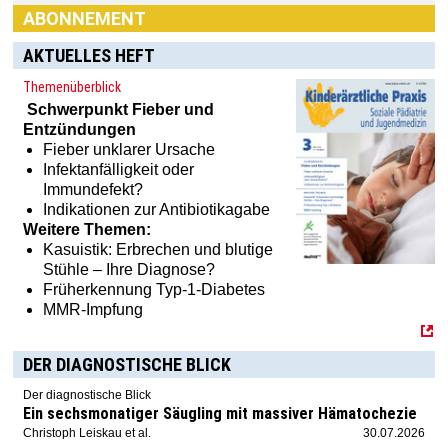
AKTUELLES HEFT
Haben Sie Interesse an einem Abonnement? Dann klicken
Sie einfach hier:
[MTX]-Shop
Themenüberblick
Schwerpunkt
Fieber und
Entzündungen
Fieber unklarer Ursache
Infektanfälligkeit oder
Immundefekt?
Indikationen zur Antibiotikagabe
Weitere Themen:
Kasuistik: Erbrechen und blutige
Stühle – Ihre Diagnose?
Früherkennung Typ-1-Diabetes
MMR-Impfung
DER DIAGNOSTISCHE BLICK
Der diagnostische Blick
Ein sechsmonatiger Säugling mit massiver Hämatochezie
Christoph Leiskau et al.
30.07.2026