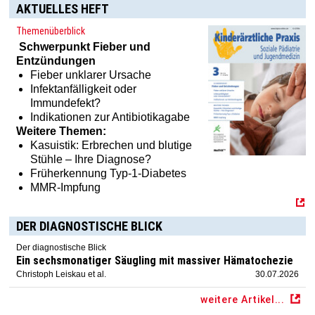
AKTUELLES HEFT
Themenüberblick
Schwerpunkt
Fieber und
Entzündungen
Fieber unklarer Ursache
Infektanfälligkeit oder
Haben Sie Interesse an einem Abonnement? Dann klicken
Immundefekt?
Sie einfach hier:
[MTX]-Shop
Indikationen zur Antibiotikagabe
Weitere Themen:
Kasuistik: Erbrechen und blutige
Stühle – Ihre Diagnose?
Früherkennung Typ-1-Diabetes
MMR-Impfung
DER DIAGNOSTISCHE BLICK
Der diagnostische Blick
Ein sechsmonatiger Säugling mit massiver Hämatochezie
Christoph Leiskau et al.
30.07.2026
weitere Artikel...