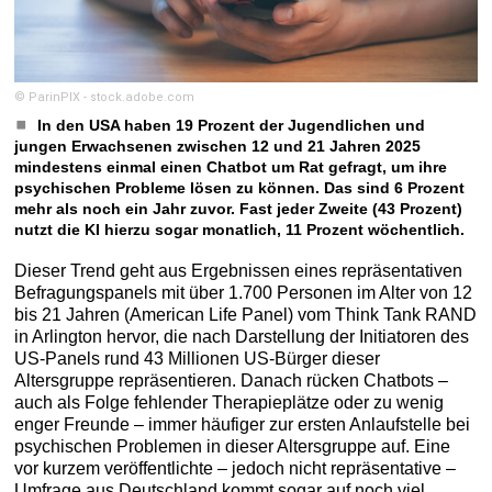
© ParinPIX - stock.adobe.com
In den USA haben 19 Prozent der Jugendlichen und
jungen Erwachsenen zwischen 12 und 21 Jahren 2025
mindestens einmal einen Chatbot um Rat gefragt, um ihre
psychischen Probleme lösen zu können. Das sind 6 Prozent
mehr als noch ein Jahr zuvor. Fast jeder Zweite (43 Prozent)
nutzt die KI hierzu sogar monatlich, 11 Prozent wöchentlich.
Dieser Trend geht aus Ergebnissen eines repräsentativen
Befragungspanels mit über 1.700 Personen im Alter von 12
bis 21 Jahren (American Life Panel) vom Think Tank RAND
in Arlington hervor, die nach Darstellung der Initiatoren des
US-Panels rund 43 Millionen US-Bürger dieser
Altersgruppe repräsentieren. Danach rücken Chatbots –
auch als Folge fehlender Therapieplätze oder zu wenig
enger Freunde – immer häufiger zur ersten Anlaufstelle bei
psychischen Problemen in dieser Altersgruppe auf. Eine
vor kurzem veröffentlichte – jedoch nicht repräsentative –
Umfrage aus Deutschland kommt sogar auf noch viel