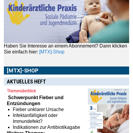
Sie einfach hier:
[MTX]-Shop
[MTX]-SHOP
Im
[MTX]-Shop
finden Sie alle Produkte aus unserem
Verlagsprogramm: Bücher, Zeitschriften oder
Schulungsprogramme sowie praktische Accessoires.
AKTUELLES HEFT
Themenüberblick
Schwerpunkt
Fieber und
Entzündungen
Fieber unklarer Ursache
Infektanfälligkeit oder
Immundefekt?
Indikationen zur Antibiotikagabe