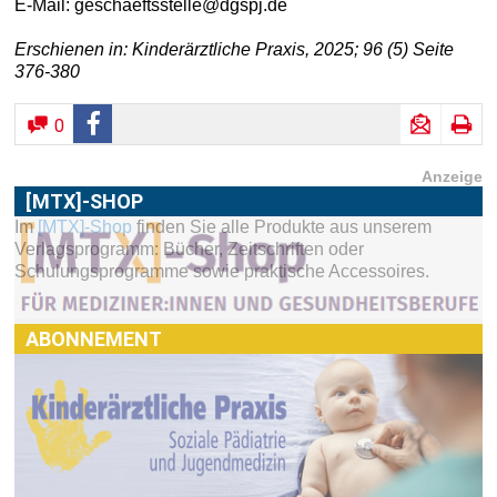
E-Mail: geschaeftsstelle@dgspj.de
Erschienen in: Kinderärztliche Praxis, 2025; 96 (5) Seite
376-380
0
Anzeige
[MTX]-SHOP
Im
[MTX]-Shop
finden Sie alle Produkte aus unserem
ABONNEMENT
Verlagsprogramm: Bücher, Zeitschriften oder
Schulungsprogramme sowie praktische Accessoires.
Haben Sie Interesse an einem Abonnement? Dann klicken
Sie einfach hier:
[MTX]-Shop