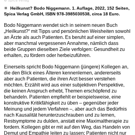
© Spica Verlag
Heilkunst? Bodo Niggemann. 1. Auflage, 2022, 152 Seiten,
Spica Verlag GmbH, ISBN 978-3985030538, circa 18 Euro.
Bodo Niggemann wendet sich in seinem neuen Buch
„Heilkunst?“ mit Tipps und persönlichen Weisheiten sowohl
an Ärzte als auch Patienten. Es beruht auf einer simplen,
aber manchmal vergessenen Annahme, nämlich dass
beide Gruppen dieselben Ziele verfolgen: Gesundheit zu
erhalten, zu fördern oder herbeizuführen.
Einerseits spricht Bodo Niggemann (jüngere) Kollegen an,
die den Blick eines Älteren kennenlernen, andererseits
aber auch Patienten, die ihren Arzt besser verstehen
möchten. Erzählt wird aus einer subjektiven Perspektive,
die keinen Anspruch erhebt, Themen erschöpfend zu
behandeln. Patienten empfiehlt er beispielsweise, eine
konstruktive Kritikfähigkeit zu üben – gegenüber jeder
Meinung und jedem Verfahren –, aber auch das Bedürfnis
nach Kausalität herunterzuschrauben und zu lernen,
Restsymptome zu dulden, anstatt eine Maximaltherapie zu
fordern. Kollegen gibt er mit auf den Weg, das Handeln von
Demut und Empathie leiten zu lassen; Patienten nicht nur