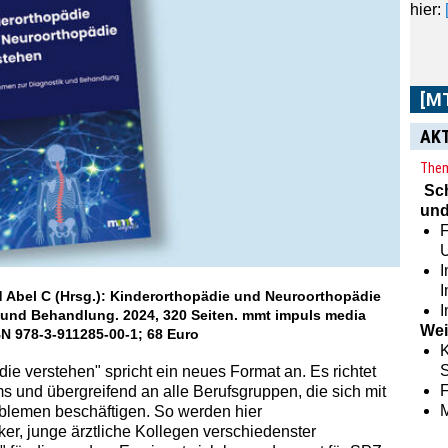
hier:
[M
AK
Them
Sc
und
F
I
 Abel C (Hrsg.): Kinderorthopädie und Neuro­orthopädie
I
 und Behandlung. 2024, 320 Seiten. mmt impuls media
Wei
N 978-3-911285-00-1; 68 Euro
K
S
e verstehen" spricht ein neues Format an. Es richtet
ams und übergreifend an alle Berufsgruppen, die sich mit
blemen beschäftigen. So werden hier
er, junge ärztliche Kollegen verschiedenster