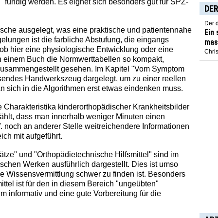
 fündig werden. Es eignet sich besonders gut für SPZ-
DER
Der 
tasche ausgelegt, was eine praktische und patientennahe
Ein
ungen ist die farbliche Abstufung, die eingangs
mas
h, ob hier eine physiologische Entwicklung oder eine
Chris
 in einem Buch die Normwerttabellen so kompakt,
zusammengestellt gesehen. Im Kapitel "Vom Symptom
sendes Handwerkszeug dargelegt, um zu einer reellen
sich in die Algorithmen erst etwas eindenken muss.
 Charakteristika kinderorthopädischer Krankheitsbilder
ählt, dass man innerhalb weniger Minuten einen
 noch an anderer Stelle weitreichendere Informationen
eich mit aufgeführt.
ze" und "Orthopädietechnische Hilfsmittel" sind im
schen Werken ausführlich dargestellt. Dies ist umso
he Wissensvermittlung schwer zu finden ist. Besonders
ittel ist für den in diesem Bereich "ungeübten"
m informativ und eine gute Vorbereitung für die