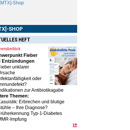
[MTX]-Shop
TX]-SHOP
TUELLES HEFT
enüberblick
hwerpunkt
Fieber
 Entzündungen
ieber unklarer
Ursache
nfektanfälligkeit oder
Immundefekt?
ndikationen zur Antibiotikagabe
tere Themen:
asuistik: Erbrechen und blutige
tühle – Ihre Diagnose?
Früherkennung Typ-1-Diabetes
MMR-Impfung