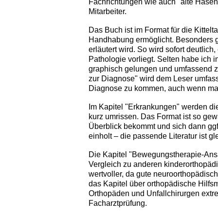
Fachrichtungen wie auch "alte Hasen"
Mitarbeiter.
Das Buch ist im Format für die Kittel
Handhabung ermöglicht. Besonders gel
erläutert wird. So wird sofort deutlic
Pathologie vorliegt. Selten habe ich
graphisch gelungen und umfassend 
zur Diagnose" wird dem Leser umfas
Diagnose zu kommen, auch wenn man 
Im Kapitel "Erkrankungen" werden die
kurz umrissen. Das Format ist so gew
Überblick bekommt und sich dann ggf.
einholt – die passende Literatur ist gl
Die Kapitel "Bewegungstherapie-Ansät
Vergleich zu anderen kinderorthopädi
wertvoller, da gute neuroorthopädisc
das Kapitel über orthopädische Hilfsm
Orthopäden und Unfallchirurgen extre
Facharztprüfung.