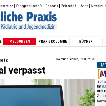
enservice
Fachgesellschaft
Podcast
Zeitschrift
Shop
Newslett
E
MELDUNGEN
PRAXISKOLUMNE
BÜCHER
setz
Raimund Schmid
21.05.2026
[M
al verpasst
Im
[
aus 
Zeit
sowie