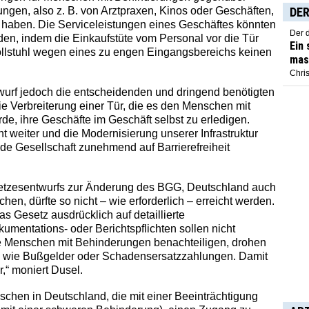
ungen, also z. B. von Arztpraxen, Kinos oder Geschäften,
DER
 haben. Die Serviceleistungen eines Geschäftes könnten
Der 
en, indem die Einkaufstüte vom Personal vor die Tür
Ein
llstuhl wegen eines zu engen Eingangsbereichs keinen
mas
Chris
urf jedoch die entscheidenden und dringend benötigten
e Verbreiterung einer Tür, die es den Menschen mit
e, ihre Geschäfte im Geschäft selbst zu erledigen.
ht weiter und die Modernisierung unserer Infrastruktur
rnde Gesellschaft zunehmend auf Barrierefreiheit
etzesentwurfs zur Änderung des BGG, Deutschland auch
chen, dürfte so nicht – wie erforderlich – erreicht werden.
as Gesetz ausdrücklich auf detaillierte
kumentations- oder Berichtspflichten sollen nicht
e Menschen mit Behinderungen benachteiligen, drohen
en wie Bußgelder oder Schadensersatzzahlungen. Damit
r,“ moniert Dusel.
schen in Deutschland, die mit einer Beeinträchtigung