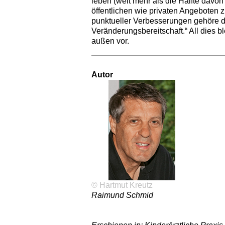
leben (weit mehr als die Hälfte davo
öffentlichen wie privaten Angeboten zu
punktueller Verbesserungen gehöre d
Veränderungsbereitschaft.“ All dies 
außen vor.
Autor
© Hartmut Kreutz
Raimund Schmid