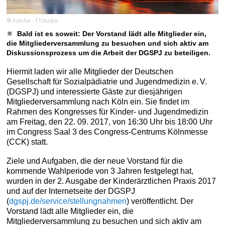
© fotolia - TTstudio
Bald ist es soweit: Der Vorstand lädt alle Mitglieder ein,
die Mitgliederversammlung zu besuchen und sich aktiv am
Diskussionsprozess um die Arbeit der DGSPJ zu beteiligen.
Hiermit laden wir alle Mitglieder der Deutschen
Gesellschaft für Sozialpädiatrie und Jugendmedizin e. V.
(DGSPJ) und interessierte Gäste zur diesjährigen
Mitgliederversammlung nach Köln ein. Sie findet im
Rahmen des Kongresses für Kinder- und Jugendmedizin
am Freitag, den 22. 09. 2017, von 16:30 Uhr bis 18:00 Uhr
im Congress Saal 3 des Congress-Centrums Kölnmesse
(CCK) statt.
Ziele und Aufgaben, die der neue Vorstand für die
kommende Wahlperiode von 3 Jahren festgelegt hat,
wurden in der 2. Ausgabe der Kinderärztlichen Praxis 2017
und auf der Internetseite der DGSPJ
(
dgspj.de/service/stellungnahmen
) veröffentlicht. Der
Vorstand lädt alle Mitglieder ein, die
Mitgliederversammlung zu besuchen und sich aktiv am