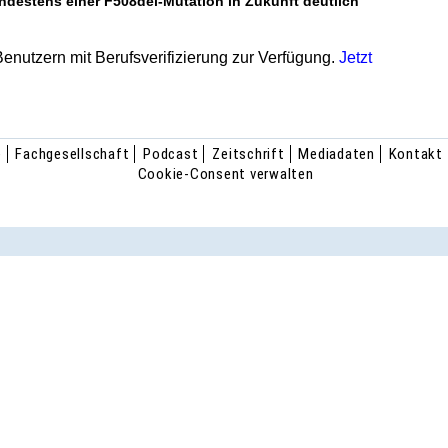
destens einer F508del-Mutation in Zukunft deutlich
 Benutzern mit Berufsverifizierung zur Verfügung.
Jetzt
e
Fachgesellschaft
Podcast
Zeitschrift
Mediadaten
Kontakt
Cookie-Consent verwalten