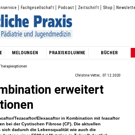
enservice
Fachgesellschaft
Podcast
Zeitschrift
Shop
Newslett
E
MELDUNGEN
PRAXISKOLUMNE
BÜCHER
 Therapieoptionen
Christine Vetter
07.12.2020
mbination erweitert
tionen
caftor/Tezacaftor/Elexacaftor in Kombination mit Ivacaftor
en bei der Cystischen Fibrose (CF). Die aktuellen
 sich dadurch die Lebensqualität wie auch die