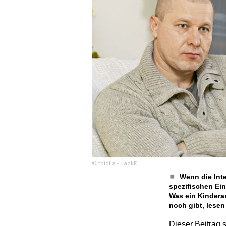
© fotolia - JackF
Wenn die Inte
spezifischen Ei
Was ein Kindera
noch gibt, lesen 
Dieser Beitrag s