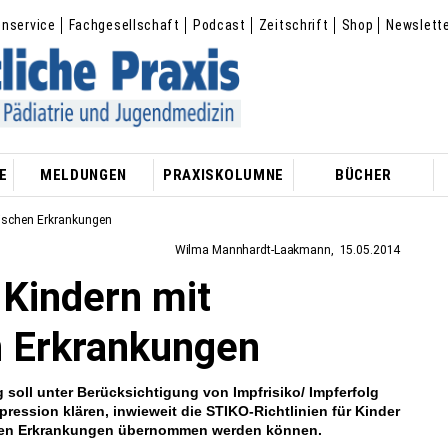
enservice
Fachgesellschaft
Podcast
Zeitschrift
Shop
Newslett
E
MELDUNGEN
PRAXISKOLUMNE
BÜCHER
tischen Erkrankungen
Wilma Mannhardt-Laakmann
15.05.2014
 Kindern mit
 Erkrankungen
g soll unter Berücksichtigung von Impfrisiko/ Impferfolg
ession klären, inwieweit die STIKO-Richtlinien für Kinder
hen Erkrankungen übernommen werden können.