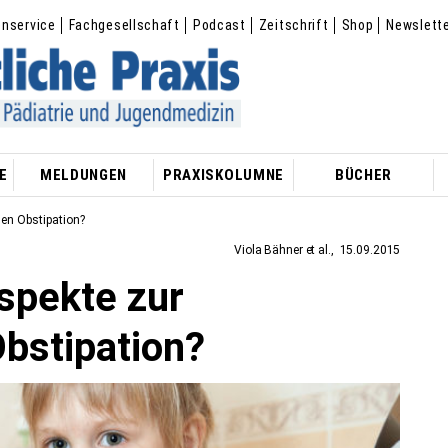
enservice
Fachgesellschaft
Podcast
Zeitschrift
Shop
Newslett
E
MELDUNGEN
PRAXISKOLUMNE
BÜCHER
len Obstipation?
Viola Bähner et al.
15.09.2015
spekte zur
Obstipation?