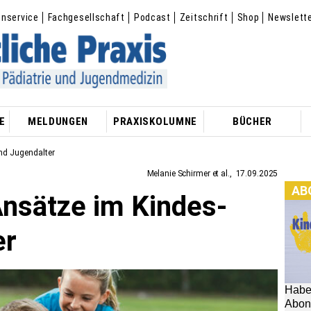
enservice
Fachgesellschaft
Podcast
Zeitschrift
Shop
Newslett
E
MELDUNGEN
PRAXISKOLUMNE
BÜCHER
nd Jugendalter
Melanie Schirmer et al.
17.09.2025
AB
Ansätze im Kindes-
Habe
[M
Abon
er
hier:
Im
[
aus 
Zeit