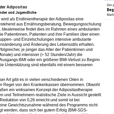
Der p
der Adipositas
Beg
nder und Jugendliche
Marl
wird als Erstlinientherapie der Adipositas eine
 bestehend aus Ernährungsberatung, Bewegungsschulung
]. Idealerweise findet dies im Rahmen eines ambulanten
ie Patientinnen, Patienten und ihre Familien über einen
Gruppen- und Einzelschulungen intensive ambulante
ensänderung und Änderung des Lebensstils erhalten.
lgreicher, je jünger das Alter der Patientinnen und
6 Monate) und intensiver (> 52 Stunden/Jahr) die
r Ausgangs-BMI oder ein größerer BMI-Verlust zu Beginn
ale Unterstützung sind ebenfalls mit einem besseren
 Art gibt es in vielen verschiedenen Orten in
 der Regel von den Krankenkassen übernommen. Obwohl
en ein wirksames Konzept der Adipositastherapie
n und Teilnehmern realistische Ziele in Aussicht gestellt
eduktion von 0,26 erreicht und somit ist bei
 eine Gewichtszunahme während des Programms nicht
igt werden, dass sich bei gutem Erfolg (BMI-SDS-