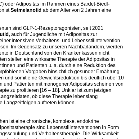
oder Adipositas im Rahmen eines Bardet-Biedl-
onist
Setmelanotid
ab dem Alter von 2 Jahren eine
nten sind GLP-1-Rezeptoragonisten, seit 2021
utid
, auch für Jugendliche mit Adipositas zur
iner intensiven Verhaltens- und Lebensstilintervention
assen. Im Gegensatz zu unseren Nachbarländern, werden
ente in Deutschland von den Krankenkassen nicht
 stellen eine wirksame Therapie der Adipositas in
ntinnen und Patienten u. a. durch eine Reduktion des
empfohlenen Vorgaben hinsichtlich gesunder Ernährung
 und somit eine Gewichtsreduktion bis deutlich über 10
en und Patienten mit monogener Adipositas scheinen von
e zu profitieren [16 – 18]. Unklar ist zum jetzigen
Langzeitdaten, ob diese Therapie lebenslang
 Langzeitfolgen auftreten können.
hen ist eine chronische, komplexe, endokrine
ipositastherapie sind Lebensstilinterventionen in Form
gsschulung und Verhaltenstherapie. Die Wirksamkeit