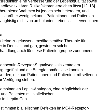
sreduktion eine Verbesserung der Lebensqualität sowie
ardiovaskulären Risikofaktoren erreichen lässt [12, 13].
 Therapiemaßnahmen ist jedoch sehr heterogen, und
st darüber wenig bekannt. Patientinnen und Patienten
langfristig nicht von ambulanten Lebensstilinterventionen
s
 keine zugelassene medikamentöse Therapie für
er in Deutschland gab, gewinnen solche
behandlung auch für diese Patientengruppe zunehmend
anocortin-Rezeptor-Signalwegs als zentralem
ngergefühl und die Energiehomöostase konnten
erden, die nun Patientinnen und Patienten mit seltenen
r Verfügung stehen.
kombinanten Leptin-Analogon, eine Möglichkeit der
 und Patienten mit biallelischen,
 im Leptin-Gen.
estimmten biallelischen Defekten im MC4-Rezeptor-