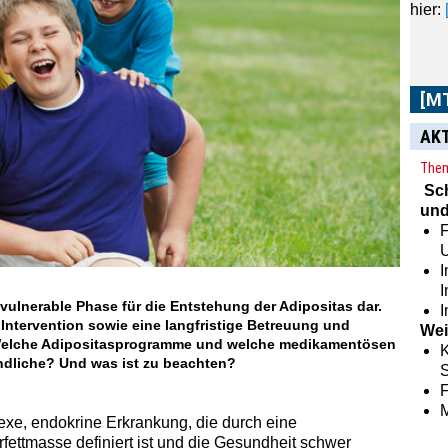
sowie
AK
Them
Sc
und
F
I
 vulnerable Phase für die Entstehung der Adipositas dar.
I
Intervention sowie eine langfristige Betreuung und
Wei
Welche Adipositasprogramme und welche medikamentösen
K
ndliche? Und was ist zu beachten?
S
lexe, endokrine Erkrankung, die durch eine
ettmasse definiert ist und die Gesundheit schwer