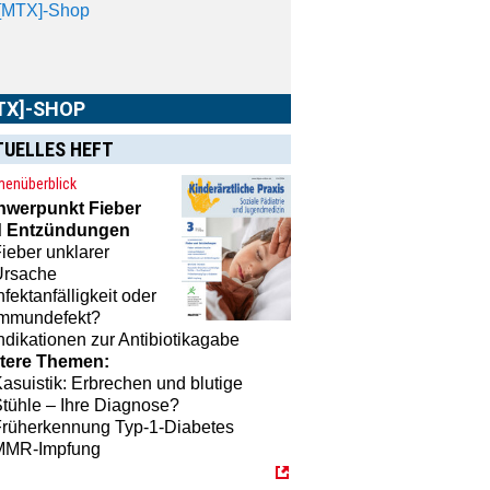
 praktische Accessoires.
TUELLES HEFT
enüberblick
hwerpunkt
Fieber
 Entzündungen
ieber unklarer
Ursache
nfektanfälligkeit oder
Immundefekt?
ndikationen zur Antibiotikagabe
tere Themen:
asuistik: Erbrechen und blutige
tühle – Ihre Diagnose?
Früherkennung Typ-1-Diabetes
MMR-Impfung