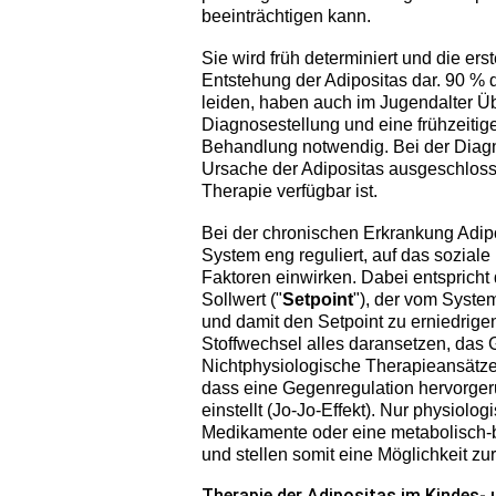
beeinträchtigen kann.
Sie wird früh determiniert und die ers
Entstehung der Adipositas dar. 90 % d
leiden, haben auch im Jugendalter Üb
Diagnosestellung und eine frühzeitige
Behandlung notwendig. Bei der Diag
Ursache der Adipositas ausgeschlosse
Therapie verfügbar ist.
Bei der chronischen Erkrankung Adipo
System eng reguliert, auf das soziale
Faktoren einwirken. Dabei entspricht 
Sollwert ("
Setpoint
"), der vom Syste
und damit den Setpoint zu erniedri
Stoffwechsel alles daransetzen, das G
Nichtphysiologische Therapieansätze 
dass eine Gegenregulation hervorger
einstellt (Jo-Jo-Effekt). Nur physiolo
Medikamente oder eine metabolisch-b
und stellen somit eine Möglichkeit z
Therapie der Adipositas im Kindes- 