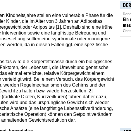
DER
Der 
ten Kindheitsjahre stellen eine vulnerable Phase für die
Ein
er Kinder, die im Alter von 3 Jahren an Adipositas
mas
ergewicht oder Adipositas [1]. Deshalb sind eine frühe
Chris
 Intervention sowie eine langfristige Betreuung und
nosestellung sollten eine syndromale oder monogene
n werden, da in diesen Fällen ggf. eine spezifische
sitas wird die Körperfettmasse durch ein biologisches
 Faktoren, der Lebensstil, die Umwelt und genetische
das einmal erreichte, relative Körpergewicht einem
m verteidigt wird. Bei einem Versuch, das Körpergewicht
gen, werden Regelmechanismen des Gehirns und der
ewicht zu halten bzw. wiederherzustellen [2].
(radikale Diäten, Kurzzeitkuren) führen daher dazu,
ufen wird und das ursprüngliche Gewicht sich wieder
gische Ansätze (eine langfristige Lebensstilveränderung,
ariatrische Operation) können den Setpoint verändern
ur anhaltenden Gewichtsreduktion dar.
und Jugendalter