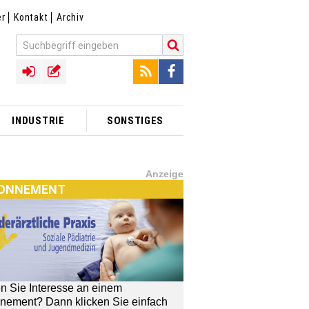
er
Kontakt
Archiv
INDUSTRIE
SONSTIGES
Anzeige
ONNEMENT
n Sie Interesse an einem
TX]-SHOP
nement? Dann klicken Sie einfach
[MTX]-Shop
MTX]-Shop
finden Sie alle Produkte
unserem Verlagsprogramm: Bücher,
schriften oder Schulungsprogramme