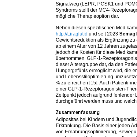
Signalweg (LEPR, PCSK1 und POMC) 
Syndroms stellt der MC4-Rezeptorag
mögliche Therapieoption dar.
Neben diesen spezifischen Medikame
http://Liraglutid
und seit 2023
Semagl
Gewichtsreduktion als Ergänzung zu e
ab einem Alter von 12 Jahren zugel
jedoch die Kosten für diese Medikam
übernommen. GLP-1-Rezeptoragonisten
dieser Altersgruppe dar, da den Patie
Hungergefühls ermöglicht wird, die 
und Lebensstiloptimierung umzusetzen
% zu erreichen [15]. Auch Patientinn
einer GLP-1-Rezeptoragonisten-Therapi
Zeitpunkt jedoch aufgrund fehlender 
durchgeführt werden muss und welche
Zusammenfassung
Adipositas bei Kindern und Jugendlic
Erkrankung. Die Basis einer jeden Ad
von Ernährungsoptimierung, Bewegun