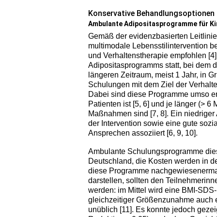
Konservative Behandlungsoptionen 
Ambulante Adipositasprogramme für Ki
Gemäß der evidenzbasierten Leitlinie 
multimodale Lebensstilintervention
und Verhaltenstherapie empfohlen [4
Adipositasprogramms statt, bei dem d
längeren Zeitraum, meist 1 Jahr, in 
Schulungen mit dem Ziel der Verhalt
Dabei sind diese Programme umso erfo
Patienten ist [5, 6] und je länger (> 
Maßnahmen sind [7, 8]. Ein niedrige
der Intervention sowie eine gute sozi
Ansprechen assoziiert [6, 9, 10].
Ambulante Schulungsprogramme dieser
Deutschland, die Kosten werden in
diese Programme nachgewiesenermaß
darstellen, sollten den Teilnehmerinne
werden: im Mittel wird eine BMI-SDS-R
gleichzeitiger Größenzunahme auch
unüblich [11]. Es konnte jedoch geze