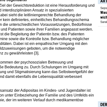
AR
Ziel der Gewichtsreduktion ist eine Herausforderung und
Seps
 interdisziplinären Ansatz in spezialisierten
Was 
bei sieht die leitliniengerechte Behandlung der
wich
r kein definiertes, einheitliches Behandlungsschema
Sarah
n die unterschiedlichen Voraussetzungen, Bedürfnisse
n und Patienten sowie ihrer Familien angepasst werden.
ist die Begleitung der Patientin bzw. des Patienten
mine sowie die Kontrolle bzw. Behandlung möglicher
ditäten. Dabei ist ein empathischer Umgang mit den
huldzuweisungen geboten, um die notwendige
z zu gewährleisten [3].
kommen der psychosozialen Betreuung und
oße Bedeutung zu. Durch Schulungen im Umgang mit
ung und Stigmatisierung kann das Selbstwertgefühl der
nd damit ebenfalls die Lebensqualität verbessert
ansatz der Adipositas im Kindes- und Jugendalter ist
ion unter Einbeziehung der Familie und des Umfelds ein
pie, der im weiteren Verlauf durch medikamentöse
DER