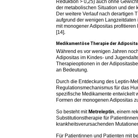
Reduktion > 0,25) auch ohne Gewicht
der metabolischen Situation und der k
Der weitere Verlauf nach derartigen
aufgrund der wenigen Langzeitdaten i
mit monogener Adipositas profitieren 
[14].
Medikamentöse Therapie der Adiposita
Während es vor wenigen Jahren noch
Adipositas im Kindes- und Jugendalt
Therapieoptionen in der Adipositas
an Bedeutung.
Durch die Entdeckung des Leptin-Mel
Regulationsmechanismus für das Hu
spezifische Medikamente entwickelt w
Formen der monogenen Adipositas zu
So besteht mit
Metreleptin
, einem re
Substitutionstherapie für Patientinnen
krankheitsverursachenden Mutationen
Für Patientinnen und Patienten mit b