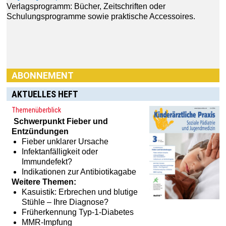
ABONNEMENT
AKTUELLES HEFT
Themenüberblick
Schwerpunkt
Fieber und
Entzündungen
Fieber unklarer Ursache
Infektanfälligkeit oder
Haben Sie Interesse an einem Abonnement? Dann klicken
Immundefekt?
Sie einfach hier:
[MTX]-Shop
Indikationen zur Antibiotikagabe
Weitere Themen:
Kasuistik: Erbrechen und blutige
Stühle – Ihre Diagnose?
Früherkennung Typ-1-Diabetes
MMR-Impfung