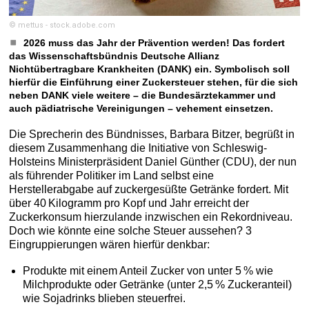
© mettus - stock.adobe.com
2026 muss das Jahr der Prävention werden! Das fordert
das Wissenschaftsbündnis Deutsche Allianz
Nichtübertragbare Krankheiten (DANK) ein. Symbolisch soll
hierfür die Einführung einer Zuckersteuer stehen, für die sich
neben DANK viele weitere – die Bundesärztekammer und
auch pädiatrische Vereinigungen – vehement einsetzen.
Die Sprecherin des Bündnisses, Barbara Bitzer, begrüßt in
diesem Zusammenhang die Initiative von Schleswig-
Holsteins Ministerpräsident Daniel Günther (CDU), der nun
als führender Politiker im Land selbst eine
Herstellerabgabe auf zuckergesüßte Getränke fordert. Mit
über 40 Kilogramm pro Kopf und Jahr erreicht der
Zuckerkonsum hierzulande inzwischen ein Rekordniveau.
Doch wie könnte eine solche Steuer aussehen? 3
Eingruppierungen wären hierfür denkbar:
Produkte mit einem Anteil Zucker von unter 5 % wie
Milchprodukte oder Getränke (unter 2,5 % Zuckeranteil)
wie Sojadrinks blieben steuerfrei.