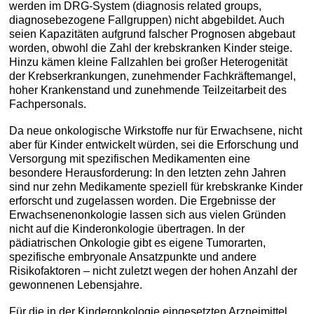
werden im DRG-System (diagnosis related groups,
diagnosebezogene Fallgruppen) nicht abgebildet. Auch
seien Kapazitäten aufgrund falscher Prognosen abgebaut
worden, obwohl die Zahl der krebskranken Kinder steige.
Hinzu kämen kleine Fallzahlen bei großer Heterogenität
der Krebserkrankungen, zunehmender Fachkräftemangel,
hoher Krankenstand und zunehmende Teilzeitarbeit des
Fachpersonals.
Da neue onkologische Wirkstoffe nur für Erwachsene, nicht
aber für Kinder entwickelt würden, sei die Erforschung und
Versorgung mit spezifischen Medikamenten eine
besondere Herausforderung: In den letzten zehn Jahren
sind nur zehn Medikamente speziell für krebskranke Kinder
erforscht und zugelassen worden. Die Ergebnisse der
Erwachsenenonkologie lassen sich aus vielen Gründen
nicht auf die Kinderonkologie übertragen. In der
pädiatrischen Onkologie gibt es eigene Tumorarten,
spezifische embryonale Ansatzpunkte und andere
Risikofaktoren – nicht zuletzt wegen der hohen Anzahl der
gewonnenen Lebensjahre.
Für die in der Kinderonkologie eingesetzten Arzneimittel