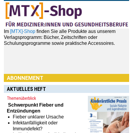
Im
[MTX]-Shop
finden Sie alle Produkte aus unserem
Verlagsprogramm: Bücher, Zeitschriften oder
Schulungsprogramme sowie praktische Accessoires.
ABONNEMENT
AKTUELLES HEFT
Themenüberblick
Schwerpunkt
Fieber und
Entzündungen
Fieber unklarer Ursache
Haben Sie Interesse an einem Abonnement? Dann klicken
Infektanfälligkeit oder
Sie einfach hier:
[MTX]-Shop
Immundefekt?