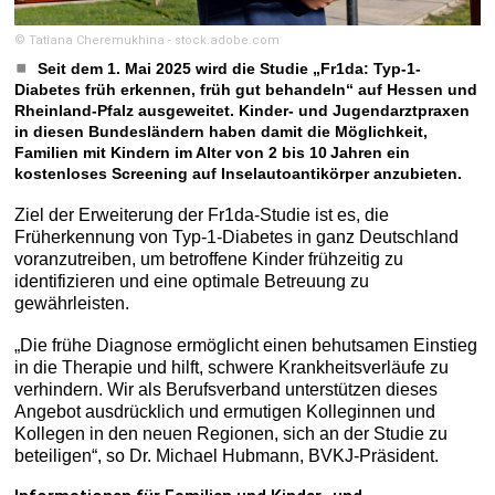
© Tatiana Cheremukhina - stock.adobe.com
Seit dem 1. Mai 2025 wird die Studie „Fr1da: Typ-1-
Diabetes früh erkennen, früh gut behandeln“ auf Hessen und
Rheinland-Pfalz ausgeweitet. Kinder- und Jugendarztpraxen
in diesen Bundesländern haben damit die Möglichkeit,
Familien mit Kindern im Alter von 2 bis 10 Jahren ein
kostenloses Screening auf Inselautoantikörper anzubieten.
Ziel der Erweiterung der Fr1da-Studie ist es, die
Früherkennung von Typ-1-Diabetes in ganz Deutschland
voranzutreiben, um betroffene Kinder frühzeitig zu
identifizieren und eine optimale Betreuung zu
gewährleisten.
„Die frühe Diagnose ermöglicht einen behutsamen Einstieg
in die Therapie und hilft, schwere Krankheitsverläufe zu
verhindern. Wir als Berufsverband unterstützen dieses
Angebot ausdrücklich und ermutigen Kolleginnen und
Kollegen in den neuen Regionen, sich an der Studie zu
beteiligen“, so Dr. Michael Hubmann, BVKJ-Präsident.