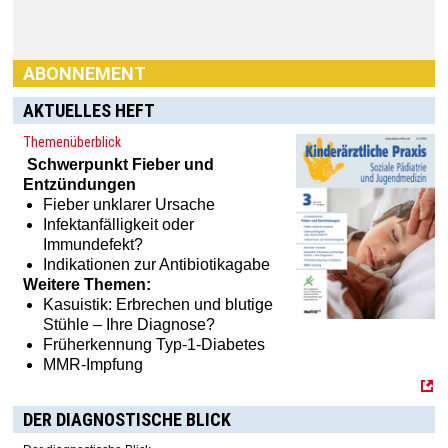
ABONNEMENT
AKTUELLES HEFT
Themenüberblick
Schwerpunkt
Fieber und
Entzündungen
Fieber unklarer Ursache
Infektanfälligkeit oder
Immundefekt?
Haben Sie Interesse an einem Abonnement? Dann klicken
Indikationen zur Antibiotikagabe
Sie einfach hier:
[MTX]-Shop
Weitere Themen:
Kasuistik: Erbrechen und blutige
Stühle – Ihre Diagnose?
Früherkennung Typ-1-Diabetes
MMR-Impfung
DER DIAGNOSTISCHE BLICK