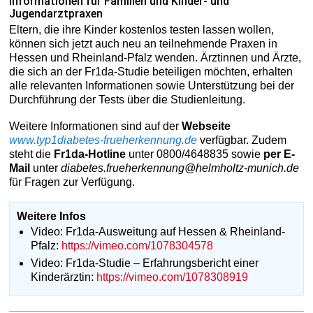
Informationen für Familien und Kinder- und
Jugendarztpraxen
Eltern, die ihre Kinder kostenlos testen lassen wollen,
können sich jetzt auch neu an teilnehmende Praxen in
Hessen und Rheinland-Pfalz wenden. Ärztinnen und Ärzte,
die sich an der Fr1da-Studie beteiligen möchten, erhalten
alle relevanten Informationen sowie Unterstützung bei der
Durchführung der Tests über die Studienleitung.
Weitere Informationen sind auf der
Webseite
www.typ1diabetes-frueherkennung.de
verfügbar. Zudem
steht die
Fr1da-Hotline
unter 0800/4648835 sowie
per E-
Mail
unter
diabetes.frueherkennung@helmholtz-munich.de
für Fragen zur Verfügung.
Weitere Infos
Video: Fr1da-Ausweitung auf Hessen & Rheinland-
Pfalz:
https://vimeo.com/1078304578
Video: Fr1da-Studie – Erfahrungsbericht einer
Kinderärztin:
https://vimeo.com/1078308919