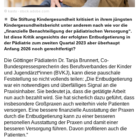
© kasto - stock.adobe.com
Die Stiftung Kindergesundheit kritisiert in ihrem jüngsten
Kindergesundheitsbericht unter anderem nach wie vor die
„finanzielle Benachteiligung der pädiatrischen Versorgung“.
Ist diese Kritik angesichts der erfolgten Entbudgetierung in
der Pädiatrie zum zweiten Quartal 2023 aber überhaupt
Anfang 2026 noch gerechtfertigt?
Die Göttinger Pädiaterin Dr. Tanja Brunnert, Co-
Bundespressesprecherin des Berufsverbandes der Kinder
und Jugendärzt*innen (BVKJ), kann diese pauschale
Feststellung so nicht vollends teilen: „Die Entbudgetierung
war ein notwendiges und überfälliges Signal an die
Praxisinhaber. Sie bedeutet ja, dass die getätigte Arbeit
nun auch bezahlt wird. Sie hat sicherlich dazu geführt, dass
insbesondere Großpraxen auch weiterhin viele Patienten
versorgen. Eine bessere finanzielle Ausstattung der Praxen
durch die Entbudgetierung kann zu einer besseren
personellen Ausstattung der Praxen und damit einer
besseren Versorgung führen. Davon profitieren auch die
Patienten.“