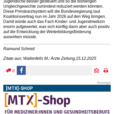
Jugendliche besser gesteuert und so die bisherigen
Ungleichgewichte zumindest reduziert werden könnten.
Diese Primärarztsystem will die Bundesregierung laut
Koalitionsvertrag nun im Jahr 2026 auf den Weg bringen.
Damit würde auch das Fach Kinder- und Jugendmedizin
enorm aufgewertet, was sich künftig dann aber auch positiv
auf die Entwicklung der Weiterbildungsförderung
auswirken müsste.
Raimund Schmid
Zitate aus: Wallenfells M.; Ärzte Zeitung,15.12.2025
0
Anzeige
[MTX]-SHOP
Im
[MTX]-Shop
finden Sie alle Produkte aus unserem
Verlagsprogramm: Bücher, Zeitschriften oder
Schulungsprogramme sowie praktische Accessoires.