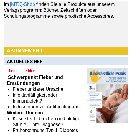
ABONNEMENT
AKTUELLES HEFT
Themenüberblick
Schwerpunkt
Fieber und
Entzündungen
Fieber unklarer Ursache
Infektanfälligkeit oder
Haben Sie Interesse an einem Abonnement? Dann klicken
Immundefekt?
Sie einfach hier:
[MTX]-Shop
Indikationen zur Antibiotikagabe
Weitere Themen:
Kasuistik: Erbrechen und blutige
Stühle – Ihre Diagnose?
Früherkennung Typ-1-Diabetes