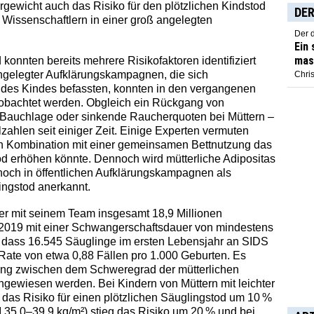
rgewicht auch das Risiko für den plötzlichen Kindstod
DER
n Wissenschaftlern in einer groß angelegten
Der 
Ein
mas
 konnten bereits mehrere Risikofaktoren identifiziert
gelegter Aufklärungskampagnen, die sich
Chris
n des Kindes befassten, konnten in den vergangenen
obachtet werden. Obgleich ein Rückgang von
 Bauchlage oder sinkende Raucherquoten bei Müttern –
lzahlen seit einiger Zeit. Einige Experten vermuten
 in Kombination mit einer gemeinsamen Bettnutzung das
tod erhöhen könnte. Dennoch wird mütterliche Adipositas
och in öffentlichen Aufklärungskampagnen als
lingstod anerkannt.
ner mit seinem Team insgesamt 18,9 Millionen
019 mit einer Schwangerschaftsdauer von mindestens
, dass 16.545 Säuglinge im ersten Lebensjahr an SIDS
 Rate von etwa 0,88 Fällen pro 1.000 Geburten. Es
ang zwischen dem Schweregrad der mütterlichen
gewiesen werden. Bei Kindern von Müttern mit leichter
 das Risiko für einen plötzlichen Säuglingstod um 10 %
I 35,0–39,9 kg/m²) stieg das Risiko um 20 % und bei