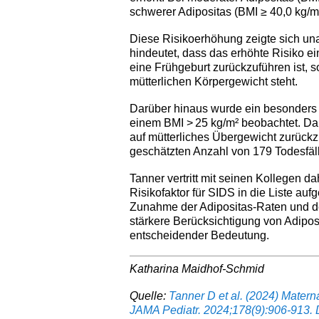
schwerer Adipositas (BMI ≥ 40,0 kg/m
Diese Risikoerhöhung zeigte sich un
hindeutet, dass das erhöhte Risiko ei
eine Frühgeburt zurückzuführen ist,
mütterlichen Körpergewicht steht.
Darüber hinaus wurde ein besonders s
einem BMI > 25 kg/m² beobachtet. Dar
auf mütterliches Übergewicht zurückzu
geschätzten Anzahl von 179 Todesfäll
Tanner vertritt mit seinen Kollegen da
Risikofaktor für SIDS in die Liste au
Zunahme der Adipositas-Raten und de
stärkere Berücksichtigung von Adip
entscheidender Bedeutung.
Katharina Maidhof-Schmid
Quelle:
Tanner D et al. (2024) Mater
JAMA Pediatr. 2024;178(9):906-913. 