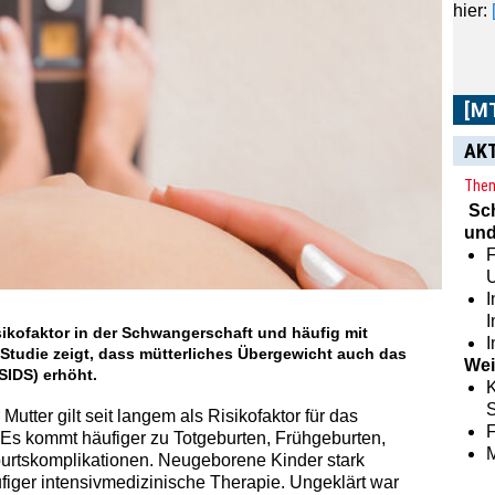
[M
AK
Them
Im
[
Sc
aus 
und
Zeit
F
sowie
I
sikofaktor in der Schwangerschaft und häufig mit
I
Studie zeigt, dass mütterliches Übergewicht auch das
Wei
SIDS) erhöht.
K
S
utter gilt seit langem als Risikofaktor für das
s kommt häufiger zu Totgeburten, Frühgeburten,
rtskomplikationen. Neugeborene Kinder stark
figer intensivmedizinische Therapie. Ungeklärt war