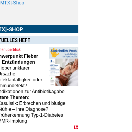
TX]-SHOP
TUELLES HEFT
enüberblick
MTX]-Shop
finden Sie alle Produkte
hwerpunkt
Fieber
unserem Verlagsprogramm: Bücher,
 Entzündungen
schriften oder Schulungsprogramme
ieber unklarer
 praktische Accessoires.
Ursache
nfektanfälligkeit oder
Immundefekt?
ndikationen zur Antibiotikagabe
tere Themen:
asuistik: Erbrechen und blutige
tühle – Ihre Diagnose?
Früherkennung Typ-1-Diabetes
MMR-Impfung