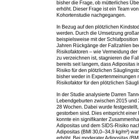
bisher die Frage, ob mütterliches Übe
erhöht. Dieser Frage ist ein Team vo
Kohortenstudie nachgegangen.
In Bezug auf den plötzlichen Kindstod
werden. Durch die Umsetzung großan
beispielsweise mit der Schlafpositio
Jahren Rückgänge der Fallzahlen be
Risikofaktoren – wie Vermeidung der
zu verzeichnen ist, stagnieren die Fal
bereits seit langem, dass Adipositas
Risiko für den plötzlichen Säuglings
bisher weder in Expertenmeinungen n
Risikofaktor für den plötzlichen Säug
In der Studie analysierte Darren Tan
Lebendgeburten zwischen 2015 und 2
28 Wochen. Dabei wurde festgestellt
gestorben sind. Dies entspricht einer
konnte ein signifikanter Zusammenh
Adipositas und dem SIDS-Risiko nach
Adipositas (BMI 30,0–34,9 kg/m²) war
erhöht. Bei moderater Adipositas (BM