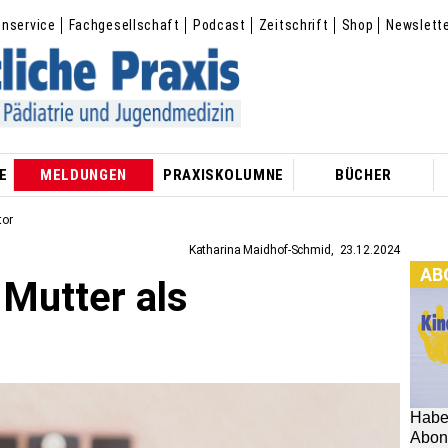
enservice
Fachgesellschaft
Podcast
Zeitschrift
Shop
Newslett
E
MELDUNGEN
PRAXISKOLUMNE
BÜCHER
tor
Katharina Maidhof-Schmid
23.12.2024
AB
 Mutter als
Habe
Abon
hier: