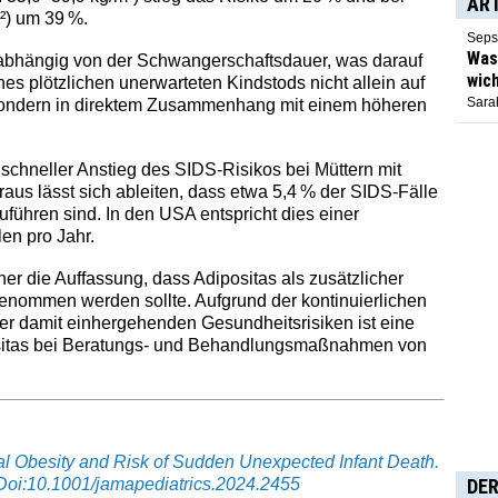
AR
²) um 39 %.
Seps
Was 
abhängig von der Schwangerschaftsdauer, was darauf
wich
nes plötzlichen unerwarteten Kindstods nicht allein auf
Sarah
 sondern in direktem Zusammenhang mit einem höheren
chneller Anstieg des SIDS-Risikos bei Müttern mit
aus lässt sich ableiten, dass etwa 5,4 % der SIDS-Fälle
führen sind. In den USA entspricht dies einer
en pro Jahr.
her die Auffassung, dass Adipositas als zusätzlicher
fgenommen werden sollte. Aufgrund der kontinuierlichen
r damit einhergehenden Gesundheitsrisiken ist eine
ositas bei Beratungs- und Behandlungsmaßnahmen von
nal Obesity and Risk of Sudden Unexpected Infant Death.
Doi:10.1001/jamapediatrics.2024.2455
DER